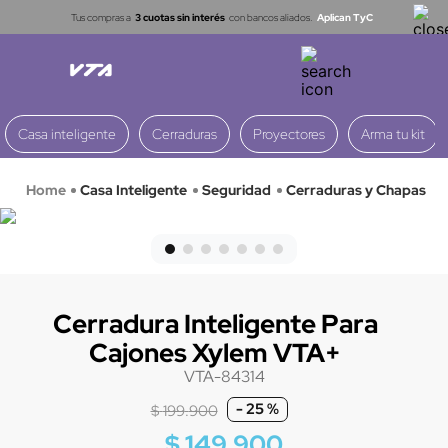
Tus compras a
3 cuotas sin interés
con bancos aliados.
Aplican TyC
Casa inteligente
Cerraduras
Proyectores
Arma tu kit
Casa Inteligente
Seguridad
Cerraduras y Chapas
Cerradura Inteligente Para
Cajones Xylem VTA+
VTA-84314
-
25 %
$
199
.
900
$
149
.
900