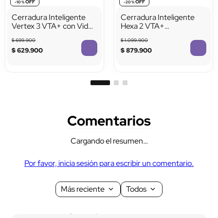
Tarjeta RFID / 
Llave mecánica
Proximidad
Sí
No
Cerradura Inteligente
Cerradura Inteligente
Vertex 3 VTA+ con Video
Hexa 2 VTA+
Portero
Reconocimiento Facial
$
699
.
900
$
1
.
099
.
900
3D
$
629
.
900
$
879
.
900
Reconocimiento 
Código por App
facial
Sí
No
Comentarios