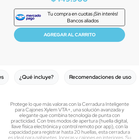
Tu compra en
cuotas ¡Sin interés!
Bancos aliados
es
¿Qué incluye?
Recomendaciones de uso
Protege lo que más valoras con la Cerradura Inteligente
para Cajones Xylem VTA+, una solución avanzada y
elegante que combina tecnología de punta con
practicidad. Con tres modos de apertura (huella digital,
llave física electrónica y control remoto por app), con la
capacidad para registrar hasta 20 huellas, esta cerradura
es ideal para gabinetes, loceras y cajones en interiores. Su