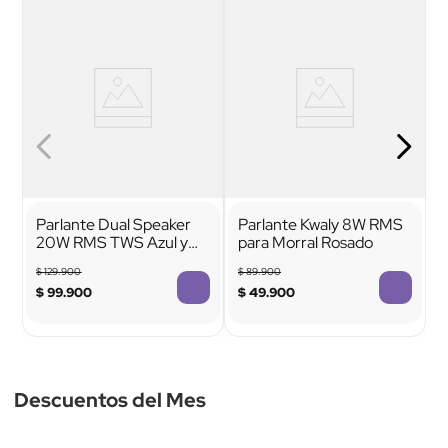
Es recargable
Entradas de audio
Sí
AUX 3.5mm
Parlante Dual Speaker
Parlante Kwaly 8W RMS
20W RMS TWS Azul y
para Morral Rosado
Rojo
$
129
.
900
$
89
.
900
$
99
.
900
$
49
.
900
Descuentos del Mes