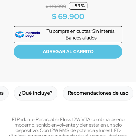
-
53 %
$
149
.
900
$
69
.
900
Tu compra en
cuotas ¡Sin interés!
Bancos aliados
es
¿Qué incluye?
Recomendaciones de uso
El Parlante Recargable Fluss 12W VTA combina diseño
moderno, sonido envolvente y bienestar en un solo
dispositivo. Con 12W RMS de potencia y luces LED
rítmicas, ofrece una experiencia visual y sonora ideal para