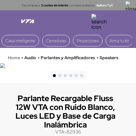
Tus compras a
3 cuotas sin interés
con bancos aliados.
Aplican TyC
Casa inteligente
Cerraduras
Proyectores
Arma tu kit
Audio
Parlantes y Amplificadores
Speakers
Parlante Recargable Fluss
12W VTA con Ruido Blanco,
Luces LED y Base de Carga
Inalámbrica
VTA-82936