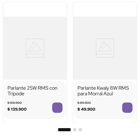
Parlante 25W RMS con
Parlante Kwaly 8W RMS
Trípode
para Morral Azul
$
159
.
900
$
89
.
900
$
139
.
900
$
49
.
900