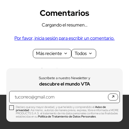
Comentarios
Cargando el resumen…
Por favor, inicia sesión para escribir un comentario.
Más reciente
Todos
Cargando comentarios…
Suscríbete a nuestro Newsletter y
descubre el mundo VTA
↗
Declaro que soy mayor de edad, y que he leído y comprendido el
Aviso de
privacidad
. Así mismo, autorizo de manera previa, expresa, libre e informada a MORE
PRODUCTS S.A.S. el tratamiento de mis datos personales conforme a las finalidades
establecidas en su
Política de Tratamiento de Datos Personales
.