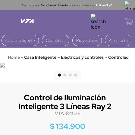
Tus compras a
3 cuotas sin interés
con bancos aliados.
Aplican TyC
Casa inteligente
Cerraduras
Proyectores
Arma tu kit
Casa Inteligente
Eléctricos y controles
Controlador
Control de Iluminación
Inteligente 3 Líneas Ray 2
VTA-84576
$
134
.
900