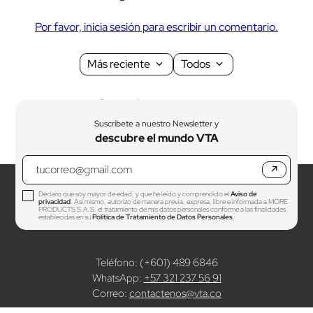
Por favor, inicia sesión para escribir un comentario.
Más reciente
Todos
Cargando comentarios…
Suscríbete a nuestro Newsletter y
descubre el mundo VTA
↗
Declaro que soy mayor de edad, y que he leído y comprendido el
Aviso de
privacidad
. Así mismo, autorizo de manera previa, expresa, libre e informada a MORE
PRODUCTS S.A.S. el tratamiento de mis datos personales conforme a las finalidades
establecidas en su
Política de Tratamiento de Datos Personales
.
Teléfono: (+601) 489 6846
WhatsApp:
+57 321 237 56 91
Correo:
contactenos@vta.co