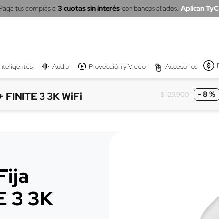
Paga tus compras a
3 cuotas sin interés
con bancos aliados.
Aplican TyC
inteligentes
Audio
Proyección y Video
Accesorios
-
8 %
+ FINITE 3 3K WiFi
$
129
.
900
Fija
E 3 3K