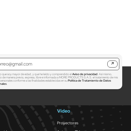
↗
o que soy mayor de edad, y que he leído y comprendido el
Aviso de privacidad
. Así mismo,
zo de manera previa, expresa, libre e informada a MORE PRODUCTS S.A.S. el tratamiento de mis
personales conforme a las finalidades establecidas en su
Política de Tratamiento de Datos
nales
.
Video
Proyectores