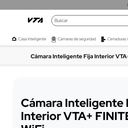
Buscar
TÉRMINOS MÁS BUSCADOS
Casa Inteligente
Cámaras de seguridad
Cerraduras 
1
.
cámaras
2
.
parlante
Cámara Inteligente Fija Interior VTA
3
.
kwaly
4
.
interruptor
5
.
camara
6
.
proyector
Cámara Inteligente 
7
.
micrófono
Interior VTA+ FINIT
8
.
bombillo
9
.
telón