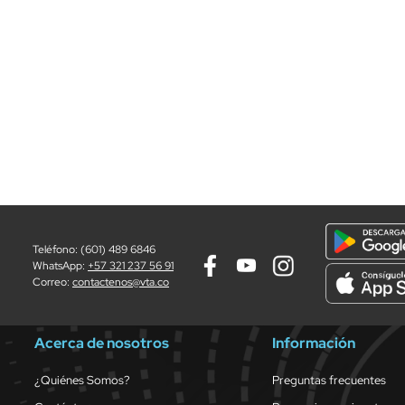
Teléfono: (601) 489 6846
WhatsApp:
+57 321 237 56 91
Correo:
contactenos@vta.co
Acerca de nosotros
Información
¿Quiénes Somos?
Preguntas frecuentes