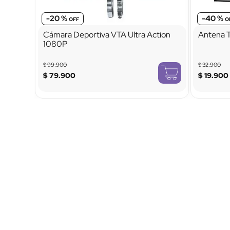
-
20 %
-
40 %
Cámara Deportiva VTA Ultra Action
Antena T
1080P
$
99
.
900
$
32
.
900
$
79
.
900
$
19
.
900