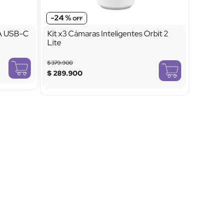
-
24 %
 A USB-C
Kit x3 Cámaras Inteligentes Orbit 2
Lite
$
379
.
900
$
289
.
900