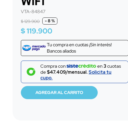
WiFi
10
.
barra sonido
VTA-84847
-
8 %
$
129
.
900
$
119
.
900
Tu compra en
cuotas ¡Sin interés!
Bancos aliados
Compra con
en
3
cuotas
de
$47.409/mensual.
Solicita tu
cupo.