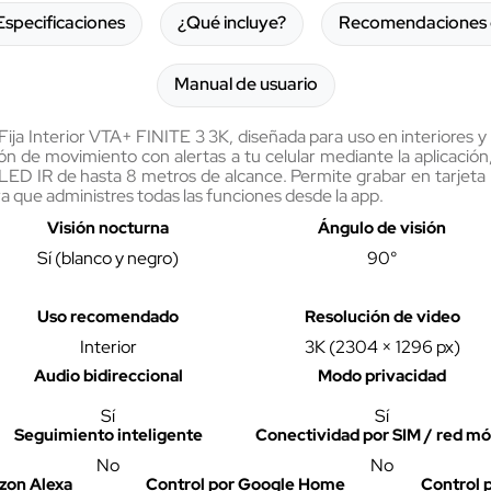
Especificaciones
¿Qué incluye?
Recomendaciones 
Manual de usuario
 Fija Interior VTA+ FINITE 3 3K, diseñada para uso en interiores y
n de movimiento con alertas a tu celular mediante la aplicación,
6 LED IR de hasta 8 metros de alcance. Permite grabar en tarjet
a que administres todas las funciones desde la app.
Visión nocturna
Ángulo de visión
Sí (blanco y negro)
90°
Uso recomendado
Resolución de video
Interior
3K (2304 × 1296 px)
Audio bidireccional
Modo privacidad
Sí
Sí
Seguimiento inteligente
Conectividad por SIM / red mó
No
No
zon Alexa
Control por Google Home
Control p