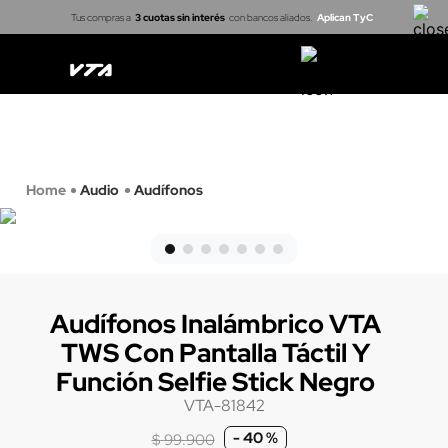
Tus compras a
3 cuotas sin interés
con bancos aliados.
Aplican TyC
Casa inteligente
Cerraduras
Proyectores
Arma tu kit
Audio
Audífonos
Audífonos Inalámbrico VTA
TWS Con Pantalla Táctil Y
Función Selfie Stick Negro
VTA-81842
-
40 %
$
99
.
900