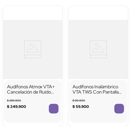
Estuche Power Bank
Sí
Audífonos Atmox VTA+
Audífonos Inalámbrico
Cancelación de Ruido
VTA TWS Con Pantalla
Híbrida ANC
Táctil Y Función Selfie
$
299
.
900
$
99
.
900
Stick Negro
$
249
.
900
$
59
.
900
TTTTTTTTTTTT
TTTTTTTTTTTT