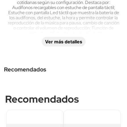
cotidianas según su configuración. Destaca por:
Audífonos recargables con estuche de pantalla táctil;
Estuche con pantalla Led táctil que muestra la batería de
los audífonos, del estuche, la hora y permite controlar la
reproducción de la música para pausa, cambio de canción
o controlar el volumen de reproducción; Función de
ecualización configurable desde el estuche.
Ver más detalles
Recomendados
Bluetooth
Conectividad TWS
Recomendados
Sí
Sí