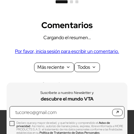
Comentarios
Cargando el resumen…
Por favor, inicia sesión para escribir un comentario.
Más reciente
Todos
Cargando comentarios…
Suscríbete a nuestro Newsletter y
descubre el mundo VTA
↗
Declaro que soy mayor de edad, y que he leído y comprendido el
Aviso de
privacidad
. Así mismo, autorizo de manera previa, expresa, libre e informada a MORE
PRODUCTS S.A.S. el tratamiento de mis datos personales conforme a las finalidades
establecidas en su
Política de Tratamiento de Datos Personales
.