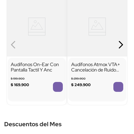
Estilo de audifonos
Es recargable
In-ear 
Sí
(intraurales)
Audífonos On-Ear Con
Audífonos Atmox VTA+
Pantalla Tactil Y Anc
Cancelación de Ruido
Híbrida ANC
$
199
.
900
$
299
.
900
$
169
.
900
$
249
.
900
TTTTTTTTTTTT
TTTTTTTTTTTT
Tipo de conexión
Con micrófono
Inalámbricos 
Sí
(Bluetooth)
Descuentos del Mes