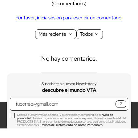
(0 comentarios)
Por favor, inicia sesión para escribir un comentario.
Más reciente
Todos
No hay comentarios.
Suscríbete a nuestro Newsletter y
descubre el mundo VTA
↗
Declaro que soy mayor de edad, y que he leído y comprendido el
Aviso de
privacidad
. Así mismo, autorizo de manera previa, expresa, libre e informada a MORE
PRODUCTS S.A.S. el tratamiento de mis datos personales conforme a las finalidades
establecidas en su
Política de Tratamiento de Datos Personales
.