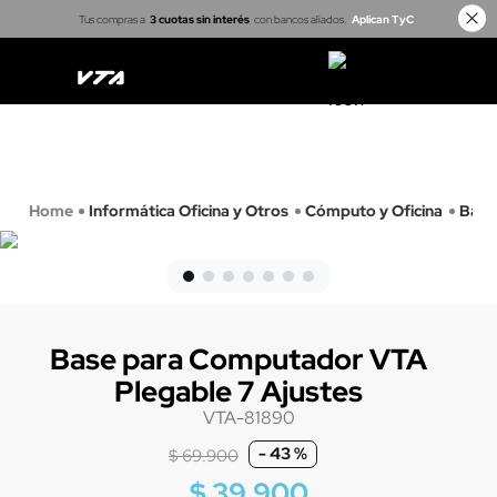
Tus compras a
3 cuotas sin interés
con bancos aliados.
Aplican TyC
Casa inteligente
Cerraduras
Proyectores
Arma tu kit
Informática Oficina y Otros
Cómputo y Oficina
Base
Base para Computador VTA
Plegable 7 Ajustes
VTA-81890
-
43 %
$
69
.
900
$
39
.
900