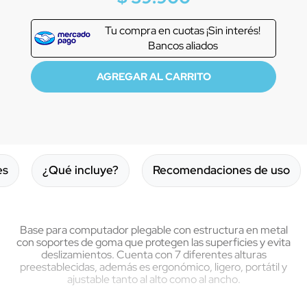
Tu compra en
cuotas ¡Sin interés!
Bancos aliados
es
¿Qué incluye?
Recomendaciones de uso
Base para computador plegable con estructura en metal
con soportes de goma que protegen las superficies y evita
deslizamientos. Cuenta con 7 diferentes alturas
preestablecidas, además es ergonómico, ligero, portátil y
ajustable tanto al alto como al ancho.