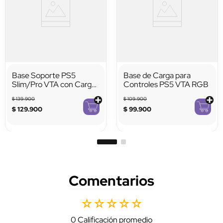
Base Soporte PS5
Base de Carga para
Slim/Pro VTA con Carga
Controles PS5 VTA RGB
Dual RGB
$
139
.
900
$
109
.
900
$
129
.
900
$
99
.
900
Comentarios
☆
☆
☆
☆
☆
0 Calificación promedio