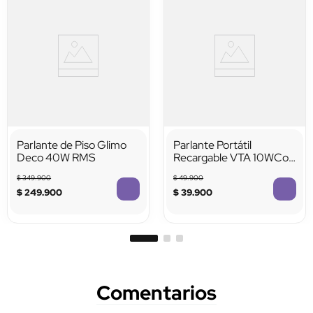
Parlante de Piso Glimo
Parlante Portátil
Deco 40W RMS
Recargable VTA 10WCon
Micrófono Inalámbrico
$
349
.
900
$
49
.
900
$
249
.
900
$
39
.
900
Comentarios