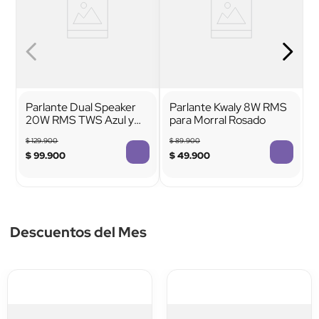
Parlante Dual Speaker
Parlante Kwaly 8W RMS
20W RMS TWS Azul y
para Morral Rosado
Rojo
$
129
.
900
$
89
.
900
$
99
.
900
$
49
.
900
Descuentos del Mes