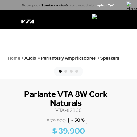
Tus compras a
3 cuotas sin interés
con bancos aliados.
Aplican TyC
Casa inteligente
Cerraduras
Proyectores
Arma tu kit
Audio
Parlantes y Amplificadores
Speakers
Parlante VTA 8W Cork
Naturals
VTA-82866
-
50 %
$
79
.
900
$
39
.
900