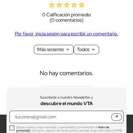
☆
☆
☆
☆
☆
0 Calificación promedio
(0 comentarios)
Por favor, inicia sesión para escribir un comentario.
Más reciente
Todos
No hay comentarios.
Suscríbete a nuestro Newsletter y
descubre el mundo VTA
↗
Declaro que soy mayor de edad, y que he leído y comprendido el
Aviso de
privacidad
. Así mismo, autorizo de manera previa, expresa, libre e informada a MORE