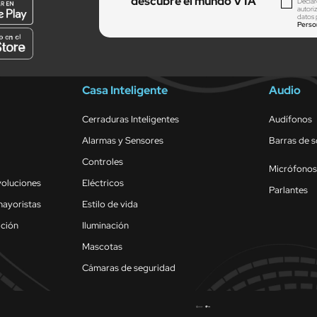
descubre el mundo VTA
Declar
autori
datos 
Perso
Casa Inteligente
Audio
Cerraduras Inteligentes
Audífonos
Alarmas y Sensores
Barras de 
Controles
Micrófonos
voluciones
Eléctricos
Parlantes
mayoristas
Estilo de vida
ación
Iluminación
Mascotas
Cámaras de seguridad