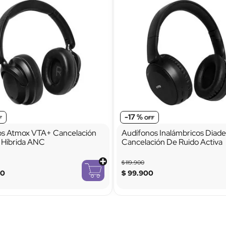
-
17 %
os Atmox VTA+ Cancelación
Audífonos Inalámbricos Dia
 Híbrida ANC
Cancelación De Ruido Activa
$
119
.
900
00
$
99
.
900