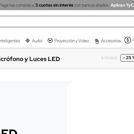
Paga tus compras a
3 cuotas sin interés
con bancos aliados.
Aplican TyC
inteligentes
Audio
Proyección y Video
Accesorios
-
25 
crófono y Luces LED
$
79
.
900
LED