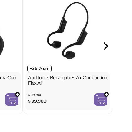
-
29 %
dema Con
Audífonos Recargables Air Conduction
Flex Air
$
139
.
900
$
99
.
900