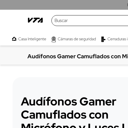
Buscar
TÉRMINOS MÁS BUSCADOS
Casa Inteligente
Cámaras de seguridad
Cerraduras 
1
.
cámaras
2
.
parlante
Audífonos Gamer Camuflados con Mi
3
.
kwaly
4
.
interruptor
5
.
camara
6
.
micrófono
Audífonos Gamer
7
.
proyector
Camuflados con
8
.
bombillo
9
.
barra sonido
Micrófono y Luces 