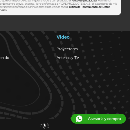
o que soy mayor de edad, y que he leído y comprendido el
Aviso de privacidad
. Así mismo,
zo de manera previa, expresa, libre e informada a MORE PRODUCTS S.A.S. el tratamiento de mis
personales conforme a las finalidades establecidas en su
Política de Tratamiento de Datos
nales
.
Video
Proyectores
sonido
Antenas y TV