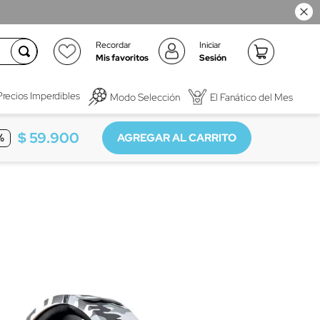
Recordar
Iniciar
Mis favoritos
Sesión
Precios Imperdibles
Modo Selección
El Fanático del Mes
$
59
.
900
%