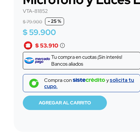
10
.
sensor
VTA-81852
-
25 %
$
79
.
900
$
59
.
900
$ 53.910
Tu compra en
cuotas ¡Sin interés!
Bancos aliados
Compra con
y
solicita tu
cupo.