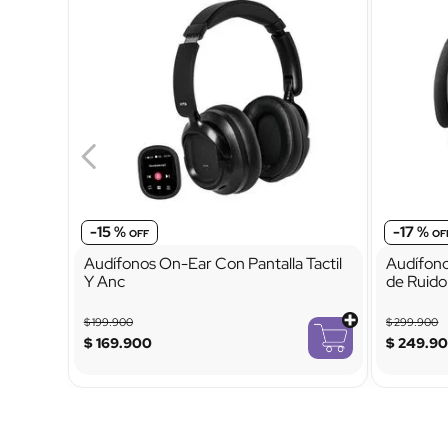
-
15 %
-
17 %
Audífonos On-Ear Con Pantalla Tactil
Audífon
Y Anc
de Ruido
$
199
.
900
$
299
.
900
$
169
.
900
$
249
.
9