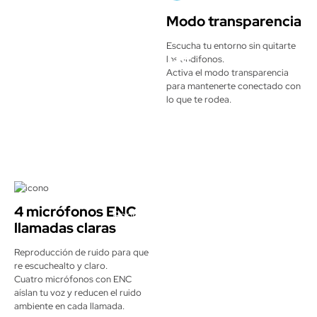
Modo transparencia
Escucha tu entorno sin quitarte
Hasta 60 horas de
los audifonos.
reproduccción
Activa el modo transparencia
Diseño plegable
Modo jugador
para mantenerte conectado con
lo que te rodea.
si
si
disfruta hasta 60 horas con ANC apagado y hasta
30 horas con ANC activado (al 50% de volumen).
60h
4 micrófonos ENC
Reproducción total
llamadas claras
Modo transparencia
Cancelación de ruido
Reproducción de ruido para que
si
si
re escuchealto y claro.
Cuatro micrófonos con ENC
aíslan tu voz y reducen el ruido
ambiente en cada llamada.