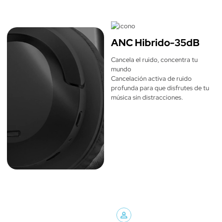
ANC Hibrido-35dB
Auto-pausa
Tiempo de carga 
Cancela el ruido, concentra tu
(horas)
Se detiene la 
mundo
música al 
3
Cancelación activa de ruido
quitarlos
profunda para que disfrutes de tu
música sin distracciones.
Estuche de viaje
Autonomía (horas)
Si
60