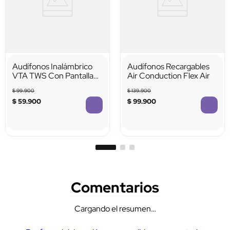
Audífonos Inalámbrico
Audífonos Recargables
VTA TWS Con Pantalla
Air Conduction Flex Air
Táctil Y Función Selfie
$
99
.
900
$
139
.
900
Stick Negro
$
59
.
900
$
99
.
900
TTTTTTTTTTTT
TTTTTTTTTTTT
Comentarios
Cargando el resumen…