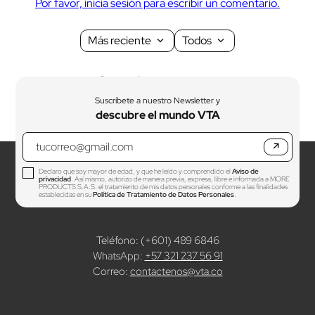
Por favor, inicia sesión para escribir un comentario.
Más reciente
Todos
Cargando comentarios…
Suscríbete a nuestro Newsletter y
descubre el mundo VTA
↗
Declaro que soy mayor de edad, y que he leído y comprendido el
Aviso de
privacidad
. Así mismo, autorizo de manera previa, expresa, libre e informada a MORE
PRODUCTS S.A.S. el tratamiento de mis datos personales conforme a las finalidades
establecidas en su
Política de Tratamiento de Datos Personales
.
Teléfono: (+601) 489 6846
WhatsApp:
+57 321 237 56 91
Correo:
contactenos@vta.co