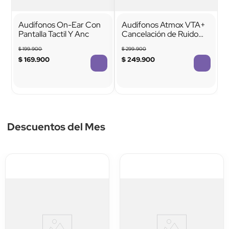
Audífonos On-Ear Con
Audífonos Atmox VTA+
Pantalla Tactil Y Anc
Cancelación de Ruido
Híbrida ANC
$
199
.
900
$
299
.
900
$
169
.
900
$
249
.
900
TTTTTTTTTTTT
TTTTTTTTTTTT
Descuentos del Mes