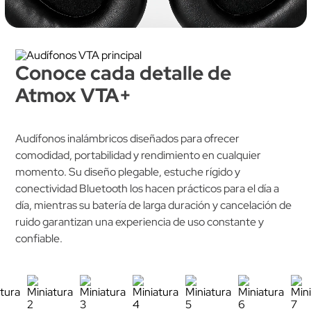
Estilo de audifonos
Entradas de audio
Conoce cada detalle de
Over-ear 
AUX 3.5mm
Atmox VTA+
(diadema)
Audífonos inalámbricos diseñados para ofrecer
comodidad, portabilidad y rendimiento en cualquier
momento. Su diseño plegable, estuche rígido y
conectividad Bluetooth los hacen prácticos para el día a
día, mientras su batería de larga duración y cancelación de
Tipo de conexión
ruido garantizan una experiencia de uso constante y
Con micrófono
confiable.
Inalámbricos 
Sí
(Bluetooth)