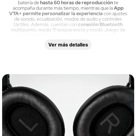
batería de
hasta 60 horas de reproducción
te
acompaña durante más tiempo, mientras que la
App
VTA+ permite personalizar la experiencia
con ajustes
de sonido, ecualización, modos de audio y controles
táctiles. Además, cuentan con
conexión Bluetooth
multipunto, modo Transparencia y modo Juego de
baja latencia
para adaptarse a cada momento.
Ver más detalles
Bluetooth
Es recargable
Sí
Sí