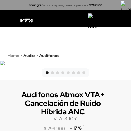
Envío gratis
por compras iguales o superiores a
$199.900
Casa inteligente
Cerraduras
Proyectores
Arma tu kit
Audio
Audífonos
Audífonos Atmox VTA+
Cancelación de Ruido
Híbrida ANC
VTA-84051
-
17 %
$
299
.
900