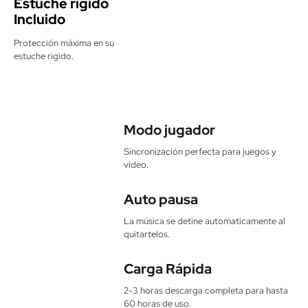
Estuche rigido
Incluido
Protección máxima en su
estuche rígido.
Luces LED 
Noise reduction
multicolor
Sí
No
Modo jugador
Sincronización perfecta para juegos y
video.
Auto pausa
La música se detine automaticamente al
Radio FM
Audio 360°
quitartelos.
No
No
Carga Rápida
2-3 horas descarga completa para hasta
60 horas de uso.