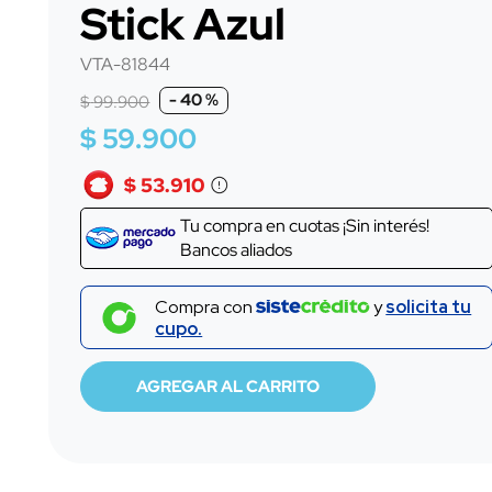
Stick Azul
10
.
bascula
VTA-81844
-
40 %
$
99
.
900
$
59
.
900
$ 53.910
Tu compra en
cuotas ¡Sin interés!
Bancos aliados
Compra con
y
solicita tu
cupo.