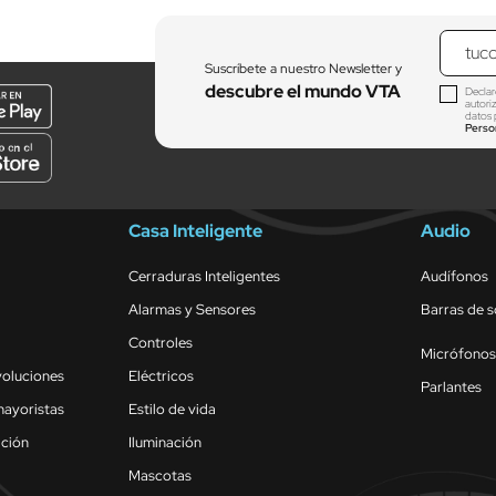
Suscríbete a nuestro Newsletter y
descubre el mundo VTA
Declar
autori
datos 
Perso
Casa Inteligente
Audio
Cerraduras Inteligentes
Audífonos
Alarmas y Sensores
Barras de 
Controles
Micrófonos
voluciones
Eléctricos
Parlantes
mayoristas
Estilo de vida
ación
Iluminación
Mascotas