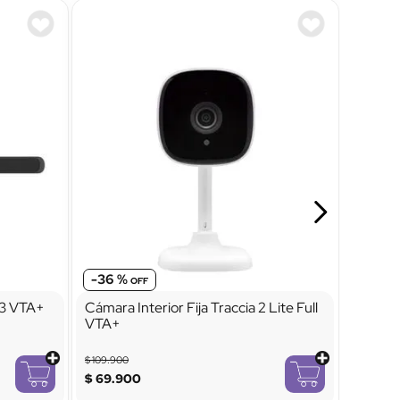
-
36 %
 3 VTA+
Cámara Interior Fija Traccia 2 Lite Full
VTA+
$
109
.
900
$
69
.
900