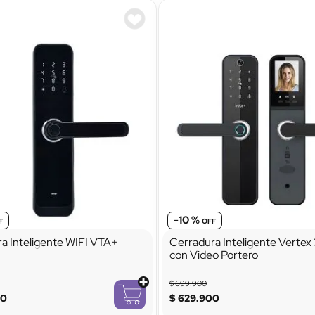
-
10 %
a Inteligente WIFI VTA+
Cerradura Inteligente Vertex
con Video Portero
$
699
.
900
00
$
629
.
900