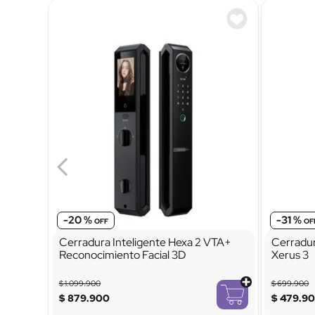
-
20 %
-
31 %
Cerradura Inteligente Hexa 2 VTA+
Cerradur
Reconocimiento Facial 3D
Xerus 3
$
1
.
099
.
900
$
699
.
900
$
879
.
900
$
479
.
9