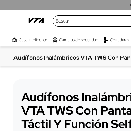
Buscar
TÉRMINOS MÁS BUSCADOS
Casa Inteligente
Cámaras de seguridad
Cerraduras 
1
.
cámaras
2
.
parlante
Audífonos Inalámbricos VTA TWS Con Pantal
3
.
kwaly
4
.
interruptor
5
.
camara
Audífonos Inalámbr
6
.
proyector
7
.
bombillo
VTA TWS Con Panta
8
.
micrófono
Táctil Y Función Sel
9
.
cámara exterior