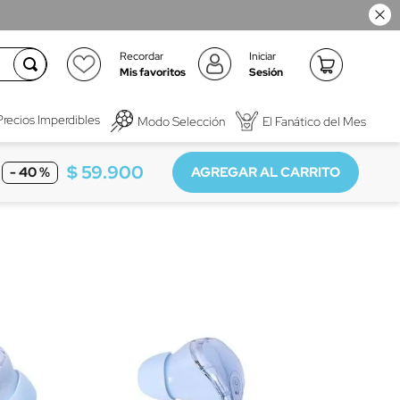
Recordar
Iniciar
Mis favoritos
Sesión
Precios Imperdibles
Modo Selección
El Fanático del Mes
$
59
.
900
-
40 %