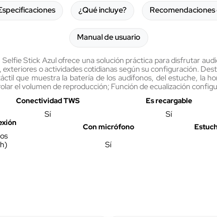
Especificaciones
¿Qué incluye?
Recomendaciones 
Manual de usuario
elfie Stick Azul ofrece una solución práctica para disfrutar aud
gar, exteriores o actividades cotidianas según su configuración. D
táctil que muestra la batería de los audífonos, del estuche, la h
olar el volumen de reproducción; Función de ecualización configu
Conectividad TWS
Es recargable
Sí
Sí
exión
Con micrófono
Estuc
os 
h)
Sí