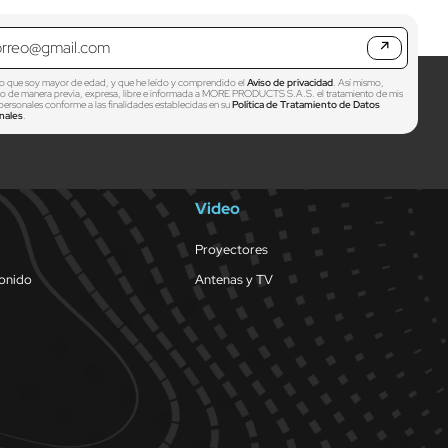
↗
o que soy mayor de edad, y que he leído y comprendido el
Aviso de privacidad
. Así mismo,
zo de manera previa, expresa, libre e informada a MORE PRODUCTS S.A.S. el tratamiento de mis
personales conforme a las finalidades establecidas en su
Política de Tratamiento de Datos
nales
.
Video
Proyectores
sonido
Antenas y TV