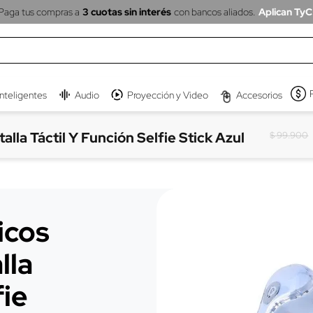
Paga tus compras a
3 cuotas sin interés
con bancos aliados.
Aplican TyC
inteligentes
Audio
Proyección y Video
Accesorios
la Táctil Y Función Selfie Stick Azul
$
99
.
900
icos
lla
fie