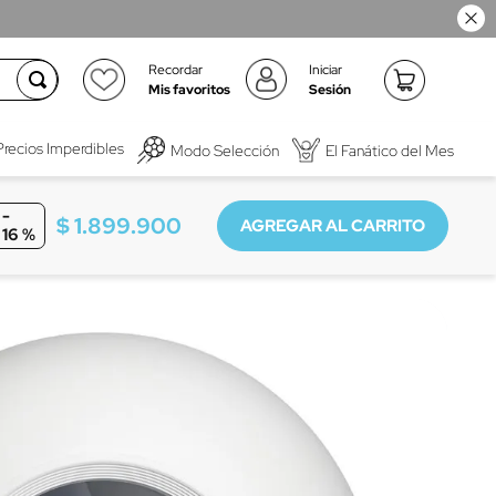
Recordar
Iniciar
Mis favoritos
Sesión
Precios Imperdibles
Modo Selección
El Fanático del Mes
-
$
1
.
899
.
900
16 %