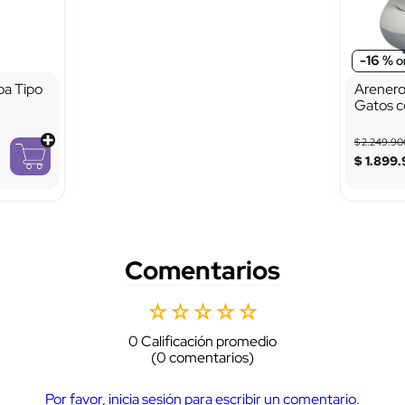
-
16 %
pa Tipo
Arenero
Gatos c
Control
$
2
.
249
.
90
$
1
.
899
.
Comentarios
☆
☆
☆
☆
☆
0 Calificación promedio
(0 comentarios)
Por favor, inicia sesión para escribir un comentario.