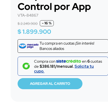
Control por App
10
.
audifonos
VTA-84867
-
16 %
$
2
.
249
.
900
$
1
.
899
.
900
Tu compra en
cuotas ¡Sin interés!
Bancos aliados
Compra con
en
6
cuotas
de
$386.181/mensual.
Solicita tu
cupo.