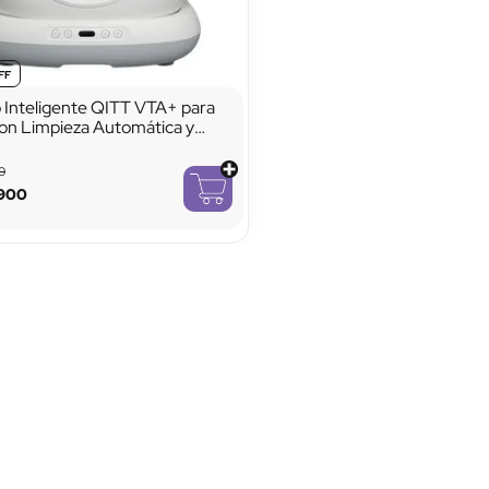
 Inteligente QITT VTA+ para
on Limpieza Automática y
 por App
0
900