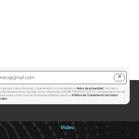
↗
o que soy mayor de edad, y que he leído y comprendido el
Aviso de privacidad
. Así mismo,
zo de manera previa, expresa, libre e informada a MORE PRODUCTS S.A.S. el tratamiento de mis
personales conforme a las finalidades establecidas en su
Política de Tratamiento de Datos
nales
.
Video