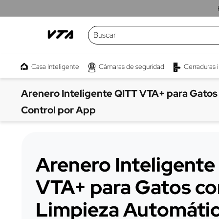
Buscar
TÉRMINOS MÁS BUSCADOS
Casa Inteligente
Cámaras de seguridad
Cerraduras 
1
.
cámaras
2
.
parlante
Arenero Inteligente QITT VTA+ para Gatos
3
.
kwaly
Control por App
4
.
interruptor
5
.
camara
Arenero Inteligente
6
.
proyector
7
.
micrófono
VTA+ para Gatos co
8
.
bombillo
Limpieza Automátic
9
.
barra sonido