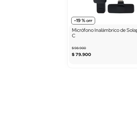
-
19 %
Micrófono Inalámbrico de Sola
C
$
98
.
900
$
79
.
900