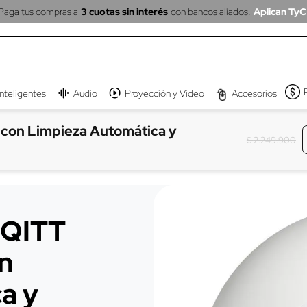
Paga tus compras a
3 cuotas sin interés
con bancos aliados.
Aplican TyC
inteligentes
Audio
Proyección y Video
Accesorios
 con Limpieza Automática y
$
2
.
249
.
900
 QITT
n
a y