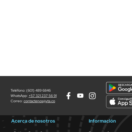
Teléfono: (601) 489 6846
WhatsApp:
+57 321 237 56 91
Correo:
contactenos@vta.co
Acerca de nosotros
Información