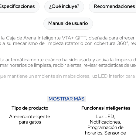
Especificaciones
¿Qué incluye?
Recomendaciones 
Manual de usuario
 la Caja de Arena Inteligente VTA+ QITT, diseñada para ofrecer
s a su mecanismo de limpieza rotatorio con cobertura 360°, re
ta automáticamente cuándo ha sido usada y activa la limpieza
r horarios de limpieza, recibir alertas, revisar estadísticas de u
e mantiene un ambiente sin malos olores, luz LED interior para 
MOSTRAR MÁS
ápsula principal, un desodorizante, un tapete siliconado, 15 bolsa
Tipo de producto
Funciones inteligentes
Arenero inteligente 
Luz LED, 
para gatos
Notificaciones, 
Programación de 
horarios, Sensor de 