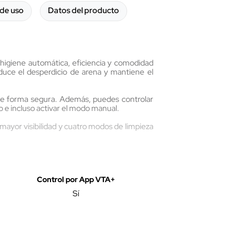
de uso
Datos del producto
 higiene automática, eficiencia y comodidad
duce el desperdicio de arena y mantiene el
 de forma segura. Además, puedes controlar
so e incluso activar el modo manual.
mayor visibilidad y cuatro modos de limpieza
s para residuos, un adaptador de voltaje y el
Control por App VTA+
Sí