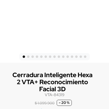
Cerradura Inteligente Hexa
2 VTA+ Reconocimiento
Facial 3D
VTA-84319
-
20 %
$
1
.
099
.
900