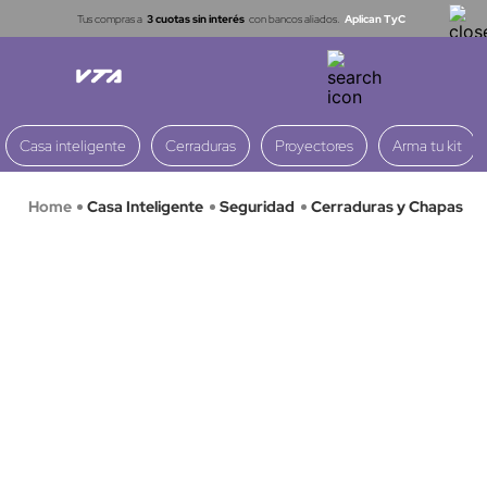
Tus compras a
3 cuotas sin interés
con bancos aliados.
Aplican TyC
Casa inteligente
Cerraduras
Proyectores
Arma tu kit
Casa Inteligente
Seguridad
Cerraduras y Chapas