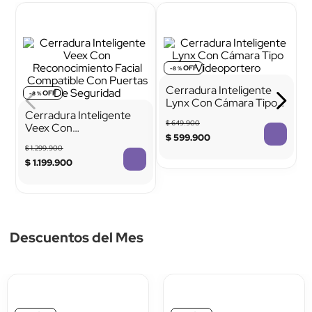
Tipo de instalación
Uso recomendado
Empotrar
Interior/Exterior
Cerradura Inteligente
Cerradura Inteligente
Veex Con
Lynx Con Cámara Tipo
Reconocimiento Facial
Videoportero
$
1
.
299
.
900
$
649
.
900
Compatible Con Puertas
$
1
.
199
.
900
$
599
.
900
De Seguridad
Tecnología integrada
Bloqueo 
automático, 