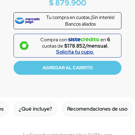
$
879
.
900
Tu compra en
cuotas ¡Sin interés!
Bancos aliados
Compra con
en
6
cuotas de
$178.852/mensual.
Solicita tu cupo.
es
¿Qué incluye?
Recomendaciones de uso