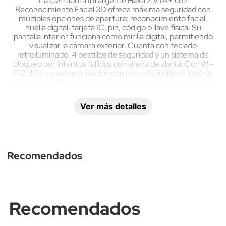
La Cerradura Inteligente Hexa 2 VTA+ con
Reconocimiento Facial 3D ofrece máxima seguridad con
múltiples opciones de apertura: reconocimiento facial,
huella digital, tarjeta IC, pin, código o llave física. Su
pantalla interior funciona como mirilla digital, permitiendo
visualizar la cámara exterior. Cuenta con teclado
retroiluminado, 4 pestillos de seguridad y un sistema de
bloqueo por intentos fallidos con sirena de alerta. Con Wi-
Fi 2.4GHz y automatización con otros dispositivos, podrás
controlarla desde tu smartphone. Además, su protección
IP65 la hace ideal para uso tanto interior como exterior,
brindando tranquilidad y tecnología avanzada a tu hogar o
MOSTRAR MÁS
Ver más detalles
negocio.
Recomendados
Recomendados
Nivel de protección 
Tipo de 
IP
conectividad Wi-Fi
IP65
Solo 2.4 GHz