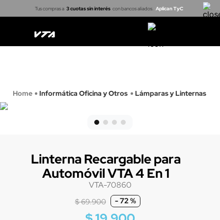
Tus compras a
3 cuotas sin interés
con bancos aliados.
Aplican TyC
Casa inteligente
Cerraduras
Proyectores
Arma tu kit
Informática Oficina y Otros
Lámparas y Linternas
Linterna Recargable para
Automóvil VTA 4 En 1
VTA-70860
-
72 %
$
69
.
900
$
19
.
900