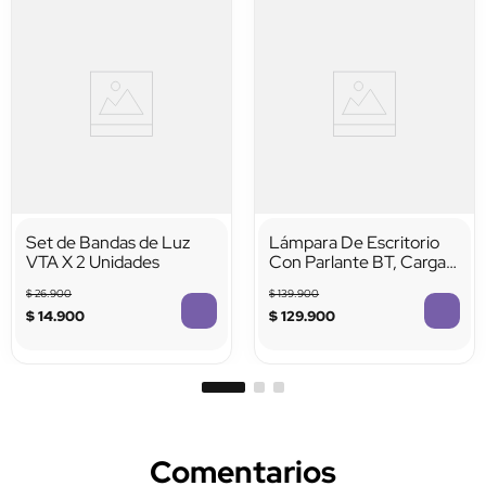
Set de Bandas de Luz
Lámpara De Escritorio
VTA X 2 Unidades
Con Parlante BT, Carga
Inalámbrica De 15W Y
$
26
.
900
$
139
.
900
Reloj Digital
$
14
.
900
$
129
.
900
Comentarios