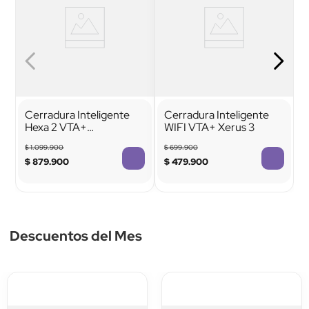
Cerradura Inteligente
Cerradura Inteligente
Hexa 2 VTA+
WIFI VTA+ Xerus 3
Reconocimiento Facial
$
1
.
099
.
900
$
699
.
900
3D
$
879
.
900
$
479
.
900
Descuentos del Mes