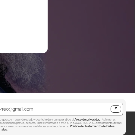
↗
o que soy mayor de edad, y que he leído y comprendido el
Aviso de privacidad
. Así mismo,
zo de manera previa, expresa, libre e informada a MORE PRODUCTS S.A.S. el tratamiento de mis
personales conforme a las finalidades establecidas en su
Política de Tratamiento de Datos
nales
.