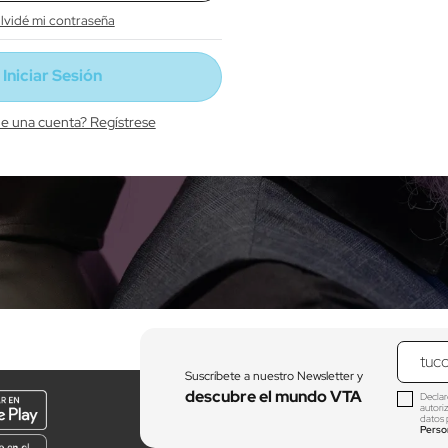
lvidé mi contraseña
ne una cuenta? Regístrese
Suscríbete a nuestro Newsletter y
descubre el mundo VTA
Declar
autori
datos 
Perso