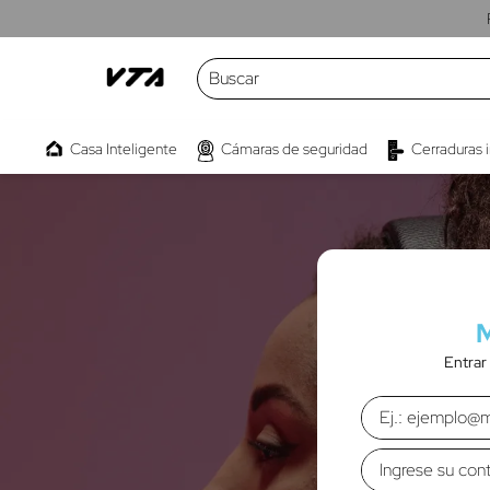
Buscar
TÉRMINOS MÁS BUSCADOS
Casa Inteligente
Cámaras de seguridad
Cerraduras 
1
.
cámaras
2
.
parlante
3
.
kwaly
4
.
interruptor
5
.
camara
6
.
proyector
Entrar
7
.
micrófono
8
.
bombillo
9
.
telón