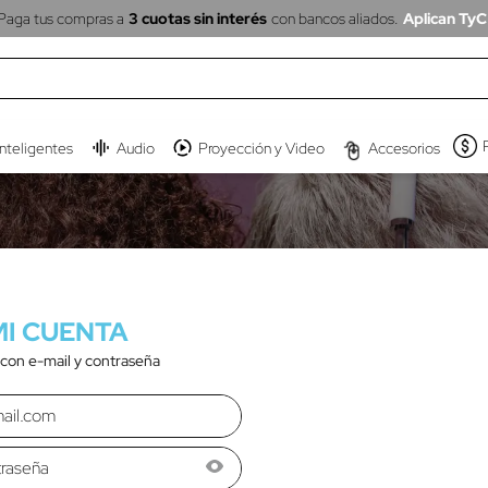
Paga tus compras a
3 cuotas sin interés
con bancos aliados.
Aplican TyC
inteligentes
Audio
Proyección y Video
Accesorios
 con e-mail y contraseña