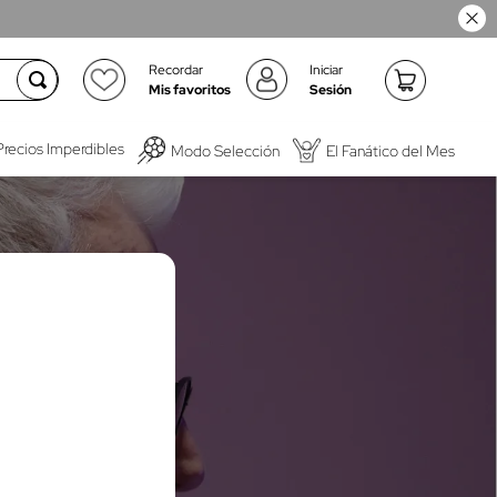
Recordar
Iniciar
Mis favoritos
Sesión
Precios Imperdibles
Modo Selección
El Fanático del Mes