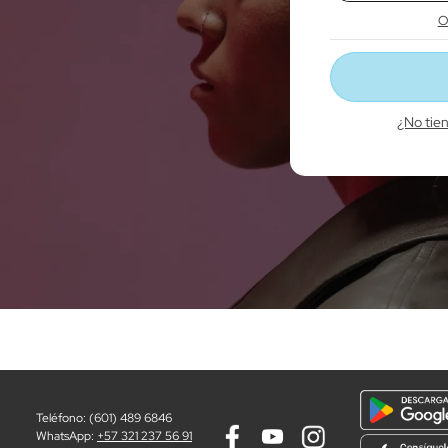
10
.
barra sonido
O
¿No tie
Teléfono: (601) 489 6846
WhatsApp:
+57 321 237 56 91