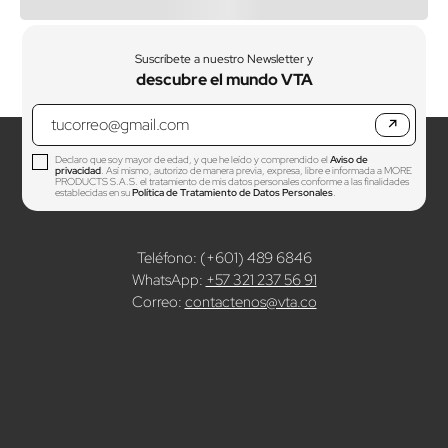
Suscríbete a nuestro Newsletter y
descubre el mundo VTA
↗
Declaro que soy mayor de edad, y que he leído y comprendido el
Aviso de
privacidad
. Así mismo, autorizo de manera previa, expresa, libre e informada a MORE
PRODUCTS S.A.S. el tratamiento de mis datos personales conforme a las finalidades
establecidas en su
Política de Tratamiento de Datos Personales
.
Teléfono: (+601) 489 6846
WhatsApp:
+57 321 237 56 91
Correo:
contactenos@vta.co