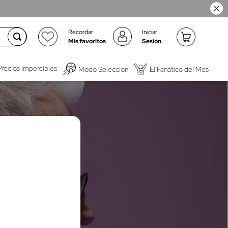
Recordar
Iniciar
Mis favoritos
Sesión
Precios Imperdibles
Modo Selección
El Fanático del Mes