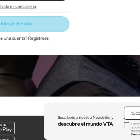
lvidé mi contraseña
ne una cuenta? Regístrese
Suscríbete a nuestro Newsletter y
descubre el mundo VTA
Declar
autori
datos 
Perso