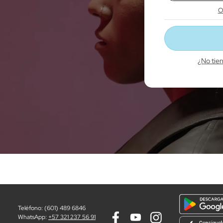
10
.
sensor
O
¿No tie
Teléfono: (601) 489 6846
WhatsApp:
+57 321 237 56 91