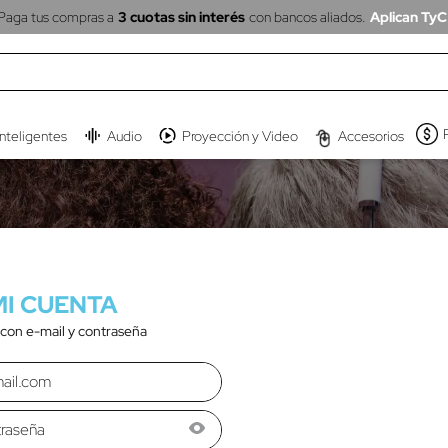
Paga tus compras a
3 cuotas sin interés
con bancos aliados.
Aplican TyC
inteligentes
Audio
Proyección y Video
Accesorios
 con e-mail y contraseña