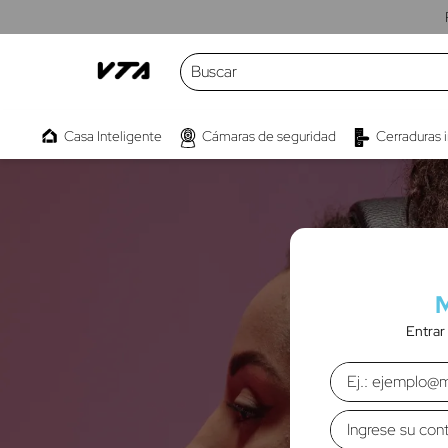
Buscar
TÉRMINOS MÁS BUSCADOS
Casa Inteligente
Cámaras de seguridad
Cerraduras 
1
.
cámaras
2
.
parlante
3
.
kwaly
4
.
interruptor
5
.
camara
6
.
micrófono
Entrar
7
.
proyector
8
.
bombillo
9
.
barra sonido