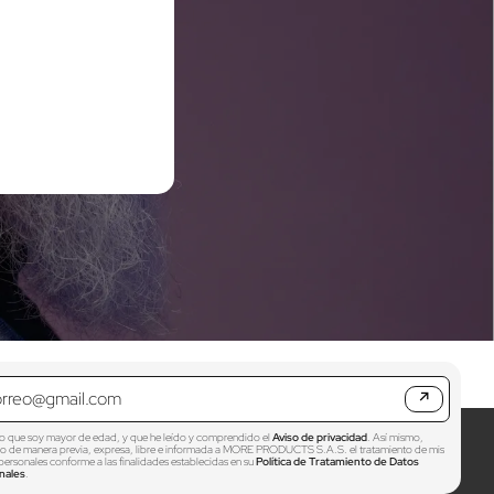
↗
o que soy mayor de edad, y que he leído y comprendido el
Aviso de privacidad
. Así mismo,
zo de manera previa, expresa, libre e informada a MORE PRODUCTS S.A.S. el tratamiento de mis
personales conforme a las finalidades establecidas en su
Política de Tratamiento de Datos
nales
.