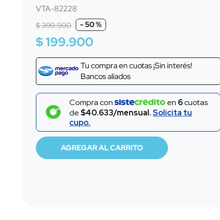
10
.
audifonos
VTA-82228
-
50 %
$
399
.
900
$
199
.
900
Tu compra en
cuotas ¡Sin interés!
Bancos aliados
Compra con
en
6
cuotas
de
$40.633/mensual.
Solicita tu
cupo.