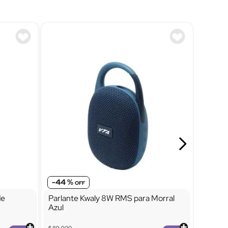
-
44 %
de
Parlante Kwaly 8W RMS para Morral
Azul
$
89
.
900