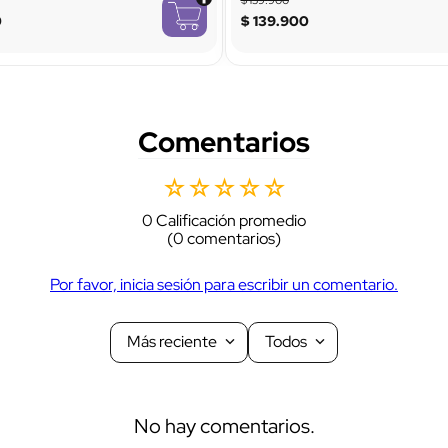
0
$
139
.
900
Comentarios
☆
☆
☆
☆
☆
0 Calificación promedio
(0 comentarios)
Por favor, inicia sesión para escribir un comentario.
Más reciente
Todos
No hay comentarios.