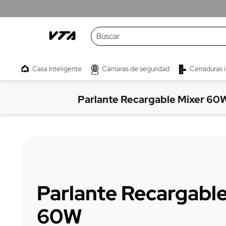
Aplican TyC
Buscar
TÉRMINOS MÁS BUSCADOS
Casa Inteligente
Cámaras de seguridad
Cerraduras 
1
.
cámaras
2
.
parlante
Parlante Recargable Mixer 60
3
.
kwaly
4
.
interruptor
5
.
camara
6
.
proyector
7
.
micrófono
Parlante Recargable
8
.
bombillo
60W
9
.
barra sonido