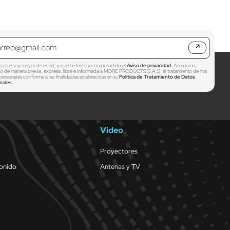
↗
o que soy mayor de edad, y que he leído y comprendido el
Aviso de privacidad
. Así mismo,
zo de manera previa, expresa, libre e informada a MORE PRODUCTS S.A.S. el tratamiento de mis
personales conforme a las finalidades establecidas en su
Política de Tratamiento de Datos
nales
.
Video
Proyectores
sonido
Antenas y TV