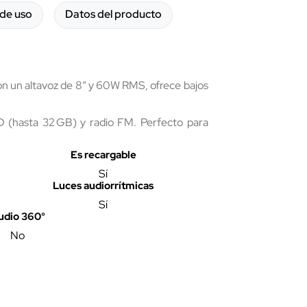
de uso
Datos del producto
Con un altavoz de 8” y 60W RMS, ofrece bajos
SD (hasta 32 GB) y radio FM. Perfecto para
Es recargable
Sí
Luces audiorrítmicas
Sí
udio 360°
No