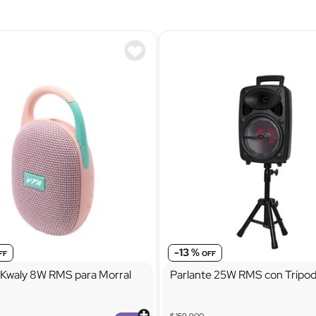
-
13 %
 Kwaly 8W RMS para Morral
Parlante 25W RMS con Trípo
$
159
.
900