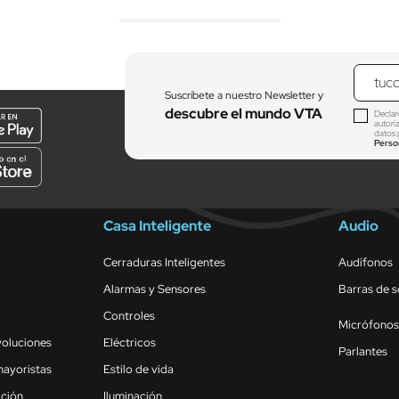
Suscríbete a nuestro Newsletter y
descubre el mundo VTA
Declar
autori
datos 
Perso
Casa Inteligente
Audio
Cerraduras Inteligentes
Audífonos
Alarmas y Sensores
Barras de 
Controles
Micrófonos
voluciones
Eléctricos
Parlantes
mayoristas
Estilo de vida
ación
Iluminación