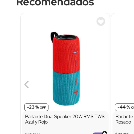
Recomendados
-
23 %
-
44 %
Parlante Dual Speaker 20W RMS TWS
Parlante
Azul y Rojo
Rosado
$
129
.
900
$
89
.
900