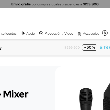
Envío gratis
por compras iguales o superiores a
$199.900
inteligentes
Audio
Proyección y Video
Accesorios
$
19
-
50 %
W
$
399
.
900
 Mixer