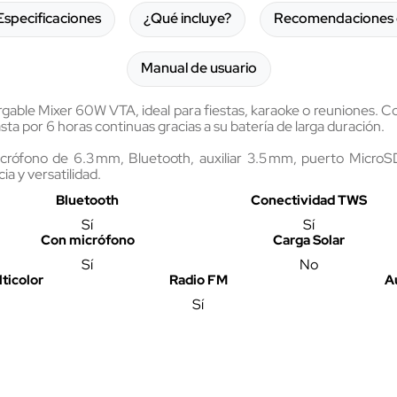
Especificaciones
¿Qué incluye?
Recomendaciones 
Manual de usuario
rgable Mixer 60W VTA, ideal para fiestas, karaoke o reuniones. 
ta por 6 horas continuas gracias a su batería de larga duración.
icrófono de 6.3 mm, Bluetooth, auxiliar 3.5 mm, puerto Micro
ia y versatilidad.
Bluetooth
Conectividad TWS
Sí
Sí
Con micrófono
Carga Solar
Sí
No
ticolor
Radio FM
A
Sí