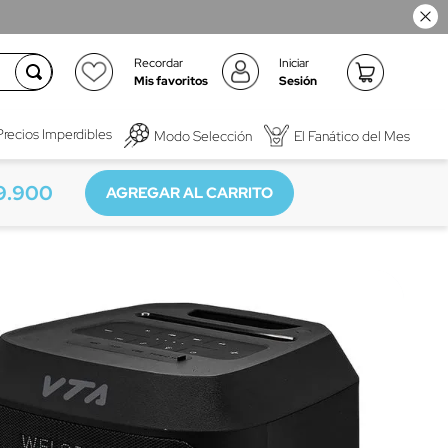
Recordar
Iniciar
Mis favoritos
Sesión
Precios Imperdibles
Modo Selección
El Fanático del Mes
9
.
900