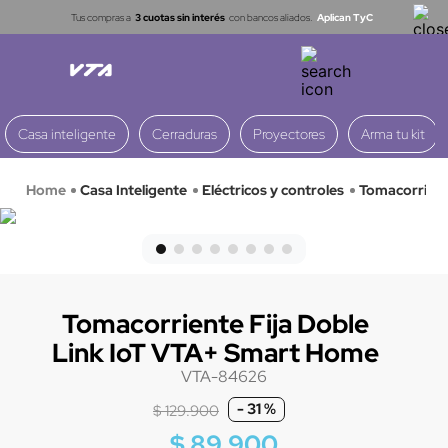
Tus compras a
3 cuotas sin interés
con bancos aliados.
Aplican TyC
Casa inteligente
Cerraduras
Proyectores
Arma tu kit
Casa Inteligente
Eléctricos y controles
Tomacorrient
Tomacorriente Fija Doble
Link IoT VTA+ Smart Home
VTA-84626
-
31 %
$
129
.
900
$
89
.
900