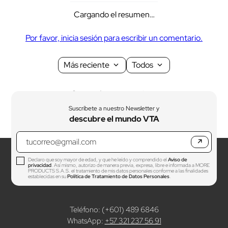
Cargando el resumen…
Por favor, inicia sesión para escribir un comentario.
Más reciente
Todos
Cargando comentarios…
Suscríbete a nuestro Newsletter y
descubre el mundo VTA
↗
Declaro que soy mayor de edad, y que he leído y comprendido el
Aviso de
privacidad
. Así mismo, autorizo de manera previa, expresa, libre e informada a MORE
PRODUCTS S.A.S. el tratamiento de mis datos personales conforme a las finalidades
establecidas en su
Política de Tratamiento de Datos Personales
.
Teléfono: (+601) 489 6846
WhatsApp:
+57 321 237 56 91