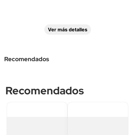
Ver más detalles
Tipo de 
Cantidad de tomas
conectividad Wi-Fi
Recomendados
2
Solo 2.4 GHz
Recomendados
Tipo de salidas
Supresor de Picos
Eléctrica + 
Sí
USB