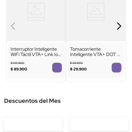
Interruptor Inteligente
Tomacorriente
WiFi Táctil VTA+ Link IoT
Inteligente VTA+ DOT 6
Sencillo Black
1875W 15A WiFi App
$
144
.
900
$
39
.
900
$
89
.
900
$
29
.
900
Descuentos del Mes