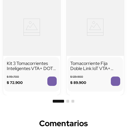
Kit 3 Tomacorrientes
Tomacorriente Fija
Inteligentes VTA+ DOT
Doble Link IoT VTA+
6
Smart Home
$
119
.
700
$
129
.
900
$
72
.
900
$
89
.
900
Comentarios