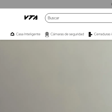
Buscar
TÉRMINOS MÁS BUSCADOS
Casa Inteligente
Cámaras de seguridad
Cerraduras 
1
.
cámaras
2
.
parlante
3
.
kwaly
4
.
interruptor
5
.
camara
6
.
proyector
7
.
bombillo
8
.
micrófono
9
.
cámara exterior