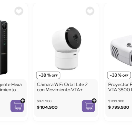
-
38 %
-
33 %
igente Hexa
Cámara WiFi Orbit Lite 2
Proyector 
imiento
con Movimiento VTA+
VTA 3800 
Mirroring
$
169
.
900
$
1
.
199
.
900
$
104
.
900
$
799
.
930