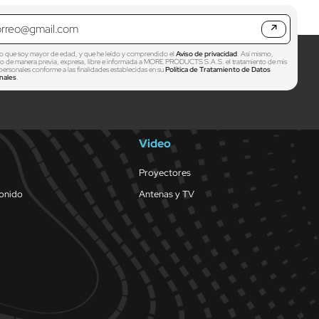
↗
o que soy mayor de edad, y que he leído y comprendido el
Aviso de privacidad
. Así mismo,
zo de manera previa, expresa, libre e informada a MORE PRODUCTS S.A.S. el tratamiento de mis
personales conforme a las finalidades establecidas en su
Política de Tratamiento de Datos
nales
.
Video
Proyectores
sonido
Antenas y TV