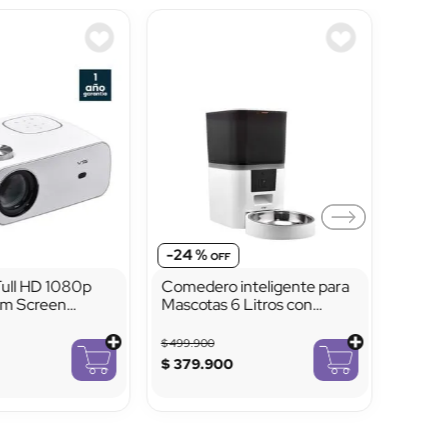
-
24 %
Full HD 1080p
Comedero inteligente para
lm Screen
Mascotas 6 Litros con
Cámara Active 2 VTA+
$
499
.
900
$
379
.
900