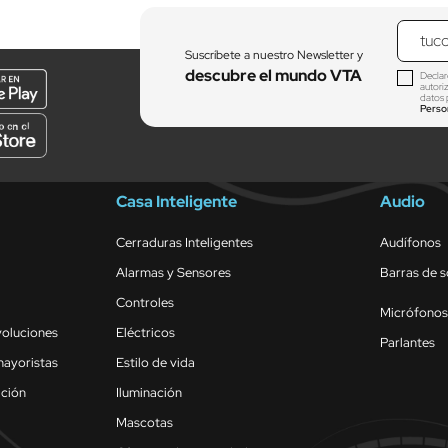
Suscríbete a nuestro Newsletter y
descubre el mundo VTA
Declar
autori
datos 
Perso
Casa Inteligente
Audio
Cerraduras Inteligentes
Audífonos
Alarmas y Sensores
Barras de 
Controles
Micrófonos
voluciones
Eléctricos
Parlantes
mayoristas
Estilo de vida
ación
Iluminación
Mascotas