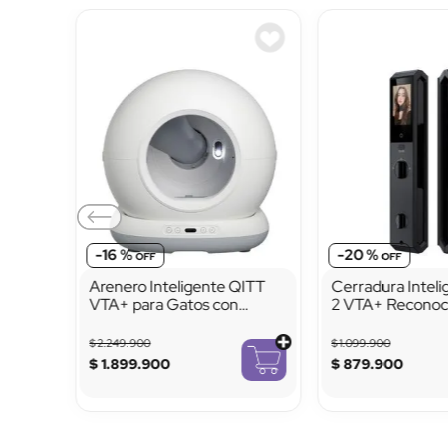
-
16 %
-
20 %
Arenero Inteligente QITT
Cerradura Intel
VTA+ para Gatos con
2 VTA+ Reconoc
Limpieza Automática y
Facial 3D
Control por App
$
2
.
249
.
900
$
1
.
099
.
900
$
1
.
899
.
900
$
879
.
900