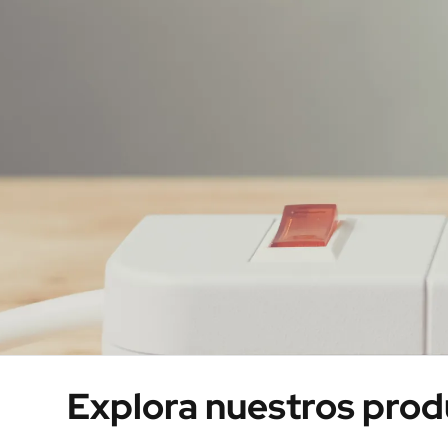
10
.
bascula
Explora nuestros pro