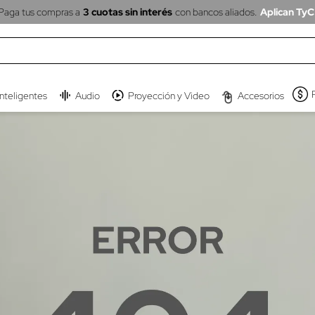
Paga tus compras a
3 cuotas sin interés
con bancos aliados.
Aplican TyC
inteligentes
Audio
Proyección y Video
Accesorios