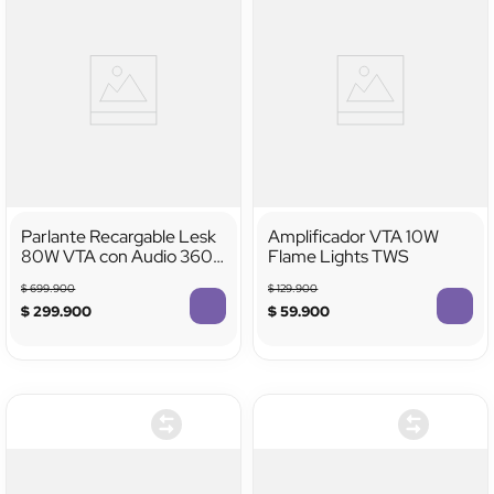
Parlante Recargable Lesk
Amplificador VTA 10W
80W VTA con Audio 360°,
Flame Lights TWS
Luces LED y Bluetooth
$
699
.
900
$
129
.
900
5.3
$
299
.
900
$
59
.
900