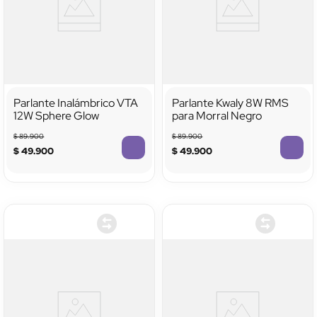
Parlante Inalámbrico VTA
Parlante Kwaly 8W RMS
12W Sphere Glow
para Morral Negro
$
89
.
900
$
89
.
900
$
49
.
900
$
49
.
900