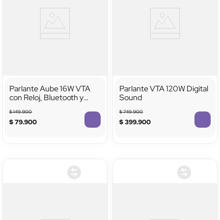
Parlante Aube 16W VTA
Parlante VTA 120W Digital
con Reloj, Bluetooth y
Sound
Luces LED
$
149
.
900
$
749
.
900
$
79
.
900
$
399
.
900