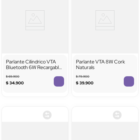
Parlante Cilíndrico VTA
Parlante VTA 8W Cork
Bluetooth 6W Recargable
Naturals
con USB y Micro SD
$
69
.
900
$
79
.
900
$
34
.
900
$
39
.
900