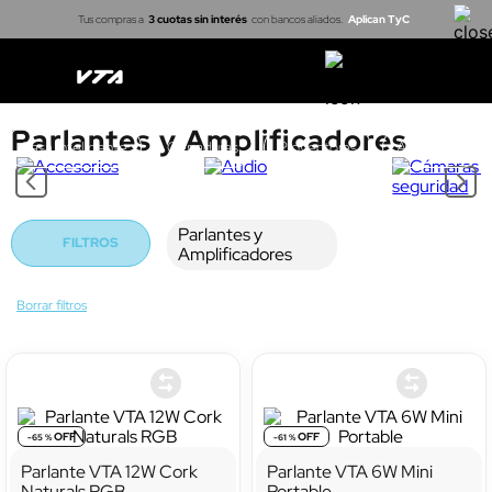
Tus compras a
3 cuotas sin interés
con bancos aliados.
Aplican TyC
Parlantes y Amplificadores
Casa inteligente
Cerraduras
Proyectores
Arma tu kit
Parlantes y
FILTROS
Amplificadores
-
65 %
-
61 %
Parlante VTA 12W Cork
Parlante VTA 6W Mini
Naturals RGB
Portable