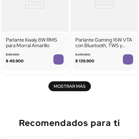
Parlante Kwaly 8W RMS
Parlante Gaming 16W VTA
para Morral Amarillo
con Bluetooth, TWS y
Luces LED
$
89
.
900
$
249
.
900
$
49
.
900
$
139
.
900
MOSTRAR MÁS
Recomendados para ti