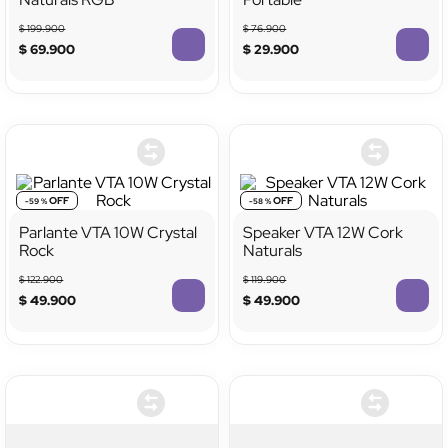
$
199
.
900
$
76
.
900
$
69
.
900
$
29
.
900
-
59 %
-
58 %
Parlante VTA 10W Crystal
Speaker VTA 12W Cork
Rock
Naturals
$
122
.
900
$
119
.
900
$
49
.
900
$
49
.
900