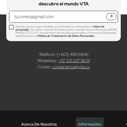
descubre el mundo VTA
↗
Declaro que soy mayor de edad, y que he leído y comprendido el
Aviso de
privacidad
. Así mismo, autorizo de manera previa, expresa, libre e informada a MORE
PRODUCTS S.A.S. el tratamiento de mis datos personales conforme a las finalidades
establecidas en su
Política de Tratamiento de Datos Personales
.
Teléfono: (+601) 489 6846
WhatsApp:
+57 321 237 56 91
Correo:
contactenos@vta.co
Acerca De Nosotros
Información