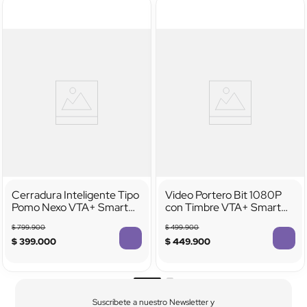
Cerradura Inteligente Tipo
Video Portero Bit 1080P
Pomo Nexo VTA+ Smart
con Timbre VTA+ Smart
Home
Home
$
799
.
900
$
499
.
900
$
399
.
000
$
449
.
900
Suscríbete a nuestro Newsletter y