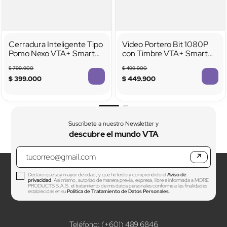
Cerradura Inteligente Tipo
Video Portero Bit 1080P
Pomo Nexo VTA+ Smart
con Timbre VTA+ Smart
Home
Home
$
799
.
900
$
499
.
900
$
399
.
000
$
449
.
900
Suscríbete a nuestro Newsletter y
descubre el mundo VTA
↗
Declaro que soy mayor de edad, y que he leído y comprendido el
Aviso de
privacidad
. Así mismo, autorizo de manera previa, expresa, libre e informada a MORE
PRODUCTS S.A.S. el tratamiento de mis datos personales conforme a las finalidades
establecidas en su
Política de Tratamiento de Datos Personales
.
Teléfono: (+601) 489 6846