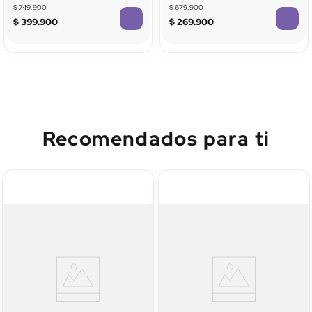
$
749
.
900
$
679
.
900
$
399
.
900
$
269
.
900
Recomendados para ti