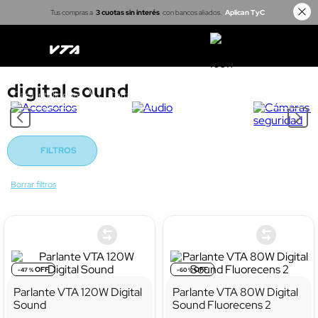
Tus compras a
3 cuotas sin interés
con bancos aliados.
Aplican TyC
digital sound
Casa inteligente
Cerraduras
Proyectores
Arma tu kit
FILTROS
-
47 %
-
60 %
Parlante VTA 120W Digital
Parlante VTA 80W Digital
Sound
Sound Fluorecens 2