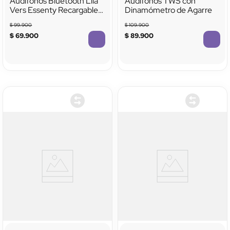
Audífonos Bluetooth Lila
Audífonos TWS con
Vers Essenty Recargables
Dinamómetro de Agarre
VTA con Micrófono y
$
99
.
900
$
109
.
900
Carga Rápida
$
69
.
900
$
89
.
900
TTTTTTTTTTTT
TTTTTTTTTTTT