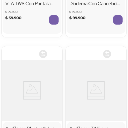
VTA TWS Con Pantalla
Diadema Con Cancelación
Táctil Y Función Selfie
De Ruido Activa
$
99
.
900
$
119
.
900
Stick Azul
$
59
.
900
$
99
.
900
TTTTTTTTTTTT
TTTTTTTTTTTT