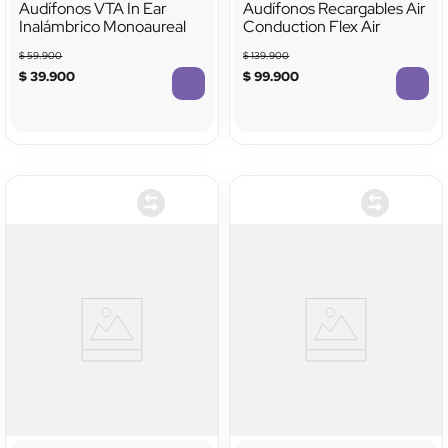
Audífonos VTA In Ear
Audífonos Recargables Air
Inalámbrico Monoaureal
Conduction Flex Air
$
59
.
900
$
139
.
900
$
39
.
900
$
99
.
900
TTTTTTTTTTTT
TTTTTTTTTTTT