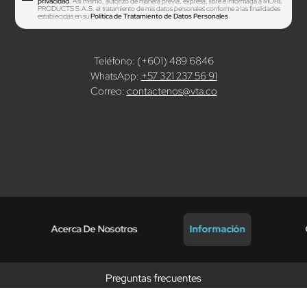
privacidad
. Así mismo, autorizo de manera previa, expresa, libre e informada a MORE
PRODUCTS S.A.S. el tratamiento de mis datos personales conforme a las finalidades
establecidas en su
Política de Tratamiento de Datos Personales
.
Teléfono: (+601) 489 6846
WhatsApp:
+57 321 237 56 91
Correo:
contactenos@vta.co
Acerca De Nosotros
Información
Preguntas frecuentes
Promociones vigentes