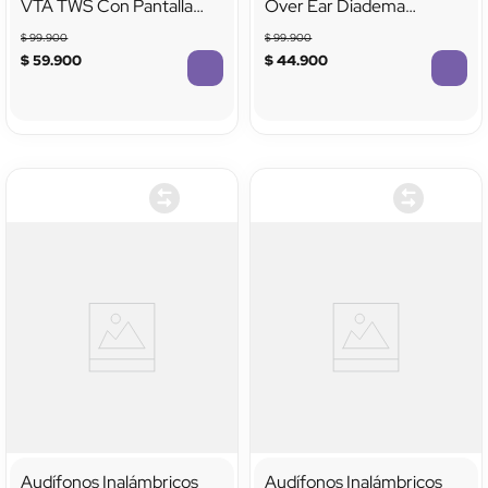
VTA TWS Con Pantalla
Over Ear Diadema
Táctil Y Función Selfie
Ajustable
$
99
.
900
$
99
.
900
Stick Negro
$
59
.
900
$
44
.
900
TTTTTTTTTTTT
TTTTTTTTTTTT
Audífonos Inalámbricos
Audífonos Inalámbricos