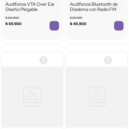
Audífonos VTA Over Ear
Audífonos Bluetooth de
Diseño Plegable
Diadema con Radio FM
$
109
.
900
$
59
.
900
$
69
.
900
$
45
.
900
TTTTTTTTTTTT
TTTTTTTTTTTT