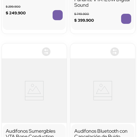
Híbrida ANC
Sound
$
299
.
900
$
249
.
900
$
749
.
900
$
399
.
900
TTTTTTTTTTTT
Audifonos Sumergibles
Audífonos Bluetooth con
VTA Bone Conduction
Cancelación de Ruido