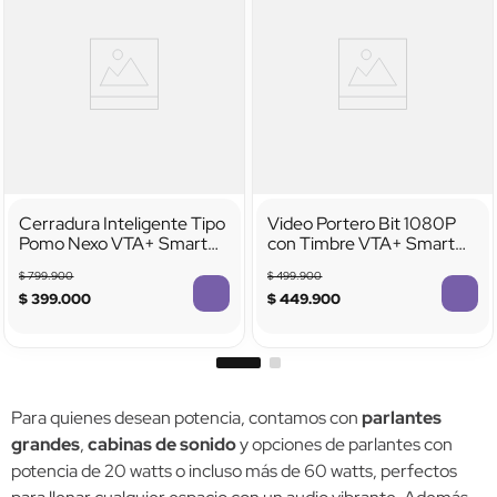
Cerradura Inteligente Tipo
Video Portero Bit 1080P
Pomo Nexo VTA+ Smart
con Timbre VTA+ Smart
Home
Home
$
799
.
900
$
499
.
900
$
399
.
000
$
449
.
900
Para quienes desean potencia, contamos con
parlantes
grandes
,
cabinas de sonido
y opciones de parlantes con
potencia de 20 watts o incluso más de 60 watts, perfectos