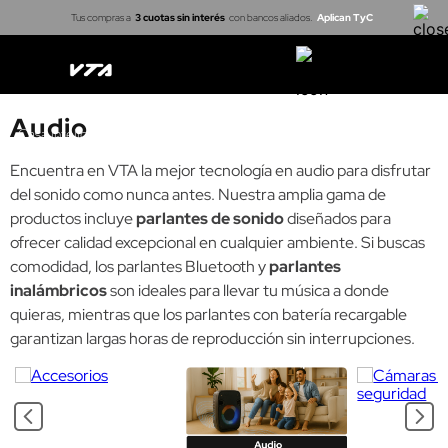
Tus compras a
3 cuotas sin interés
con bancos aliados.
Aplican TyC
Audio
Casa inteligente
Cerraduras
Proyectores
Arma tu kit
Encuentra en VTA la mejor tecnología en audio para disfrutar
del sonido como nunca antes. Nuestra amplia gama de
productos incluye
parlantes de sonido
diseñados para
ofrecer calidad excepcional en cualquier ambiente. Si buscas
comodidad, los parlantes Bluetooth y
parlantes
inalámbricos
son ideales para llevar tu música a donde
quieras, mientras que los parlantes con batería recargable
garantizan largas horas de reproducción sin interrupciones.