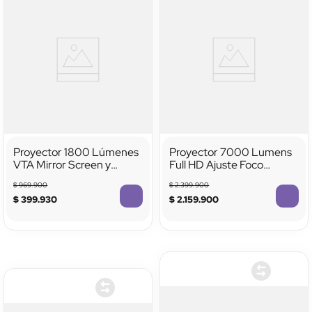
Proyector 1800 Lúmenes
Proyector 7000 Lumens
VTA Mirror Screen y
Full HD Ajuste Foco
Bluetooth
Control Remoto
$
969
.
900
$
2
.
399
.
900
$
399
.
930
$
2
.
159
.
900