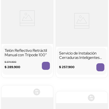
Telón Reflectivo Retráctil
Servicio de Instalación
Manual con Trípode 100”
Cerraduras Inteligentes
VTA+
$
374
.
900
$
289
.
900
$
257
.
900