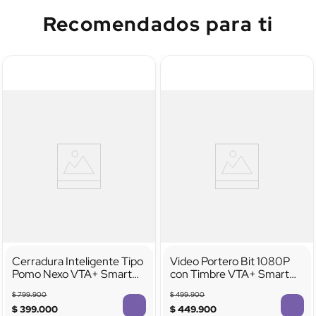
Recomendados para ti
Cerradura Inteligente Tipo
Video Portero Bit 1080P
Pomo Nexo VTA+ Smart
con Timbre VTA+ Smart
Home
Home
$
799
.
900
$
499
.
900
$
399
.
000
$
449
.
900