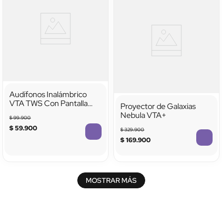
Audífonos Inalámbrico
VTA TWS Con Pantalla
Proyector de Galaxias
Táctil Y Función Selfie
Nebula VTA+
$
99
.
900
Stick Negro
$
59
.
900
$
329
.
900
$
169
.
900
TTTTTTTTTTTT
MOSTRAR MÁS