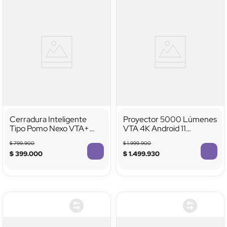
Cerradura Inteligente
Proyector 5000 Lúmenes
Tipo Pomo Nexo VTA+
VTA 4K Android 11
Smart Home
Chromecast
$
799
.
900
$
1
.
999
.
900
$
399
.
000
$
1
.
499
.
930