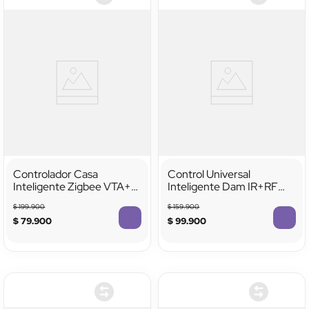
Controlador Casa
Control Universal
Inteligente Zigbee VTA+
Inteligente Dam IR+RF
WiFi 2.4 GHz Para Hasta
VTA+ Smart Home
$
199
.
900
$
159
.
900
50 Dispositivos Zigbee
$
79
.
900
$
99
.
900