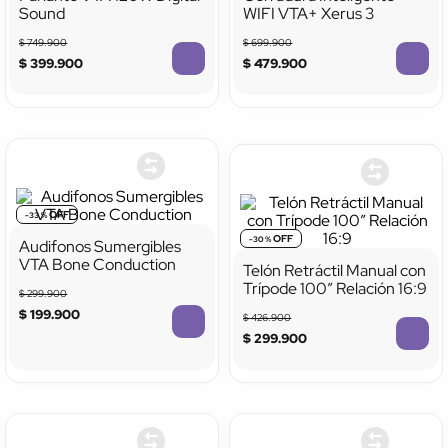
Sound
WIFI VTA+ Xerus 3
$
749
.
900
$
699
.
900
$
399
.
900
$
479
.
900
-
33 %
-
30 %
Audifonos Sumergibles
VTA Bone Conduction
Telón Retráctil Manual con
Trípode 100” Relación 16:9
$
299
.
900
$
199
.
900
$
426
.
900
$
299
.
900
TTTTTTTTTTTT