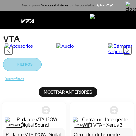
Tus compras a
3 cuotas sin interés
con bancos aliados.
Aplican TyC
VTA
Casa inteligente
Cerraduras
Proyectores
Arma tu kit
FILTROS
MOSTRAR ANTERIORES
-
47 %
-
31 %
Parlante VTA 120W Digital
Cerradura Inteligente