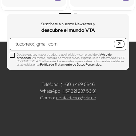
Suscríbete a nuestro Newsletter y
descubre el mundo VTA
↗
Declaro que soy mayor de edad, y que he leído y comprendido el
Aviso de
privacidad
. Así mismo, autorizo de manera previa, expresa, libre e informada a MORE
PRODUCTS S.A.S. el tratamiento de mis datos personales conforme a las finalidades
establecidas en su
Política de Tratamiento de Datos Personales
.
Teléfono: (+601) 489 6846
WhatsApp:
+57 321 237 56 91
Correo:
contactenos@vta.co