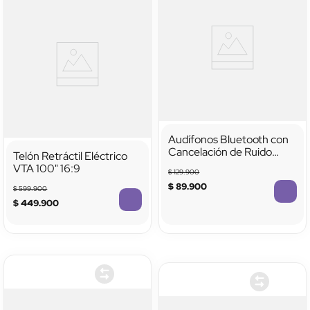
Audífonos Bluetooth con
Cancelación de Ruido
Telón Retráctil Eléctrico
Activa
VTA 100" 16:9
$
129
.
900
$
89
.
900
$
599
.
900
$
449
.
900
TTTTTTTTTTTT