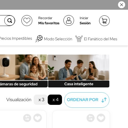
Recordar
Iniciar
Mis favoritos
Sesión
Precios Imperdibles
Modo Selección
El Fanático del Mes
Visualización
x 3
x 4
ORDENAR POR