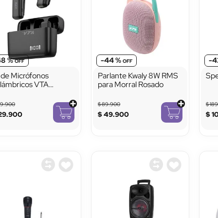
48 %
-
44 %
-
4
t de Micrófonos
Parlante Kwaly 8W RMS
Spe
alámbricos VTA
para Morral Rosado
eators
49
.
900
$
89
.
900
$
18
29
.
900
$
49
.
900
$
1