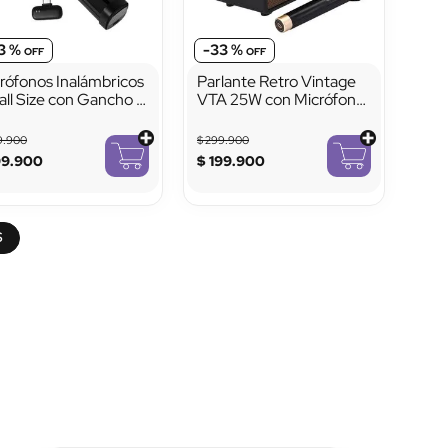
3 %
-
33 %
rófonos Inalámbricos
Parlante Retro Vintage
ll Size con Gancho e
VTA 25W con Micrófono
anes
Inalámbrico
9
.
900
$
299
.
900
99
.
900
$
199
.
900
S