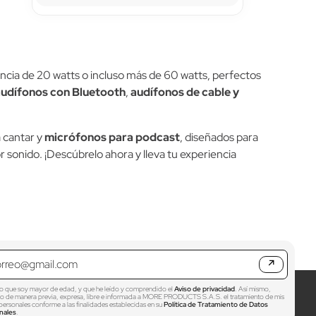
ncia de 20 watts o incluso más de 60 watts, perfectos
audífonos con Bluetooth
,
audífonos de cable y
 cantar y
micrófonos para podcast
, diseñados para
r sonido. ¡Descúbrelo ahora y lleva tu experiencia
↗
o que soy mayor de edad, y que he leído y comprendido el
Aviso de privacidad
. Así mismo,
zo de manera previa, expresa, libre e informada a MORE PRODUCTS S.A.S. el tratamiento de mis
personales conforme a las finalidades establecidas en su
Política de Tratamiento de Datos
nales
.