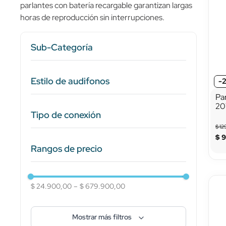
parlantes con batería recargable garantizan largas
10
.
sensor
horas de reproducción sin interrupciones.
Sub-Categoría
Parlantes y Amplificadores
Estilo de audifonos
-
Audífonos
Pa
Micrófonos y Accesorios
20
In-ear (intraurales)
Estilo de vida
Tipo de conexión
Ro
Over-ear (diadema)
Cómputo y Oficina
$
12
Air conduction (conducción por aire)
Accesorios
$
Inalámbrico con receptor
Bone conduction (conducción ósea)
Tecnología para niños
Rangos de precio
USB
USB-C
Bluetooth
$ 24.900,00
–
$ 679.900,00
Inalámbricos (Bluetooth)
Alámbricos
Mostrar más filtros