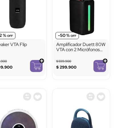
2 %
-
50 %
aker VTA Flip
Amplificador Duett 80W
VTA con 2 Micrófonos
Inalámbricos y Luces
LED
9
.
900
$
599
.
900
09
.
900
$
299
.
900