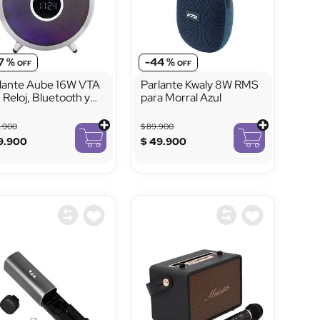
7 %
-
44 %
lante Aube 16W VTA
Parlante Kwaly 8W RMS
 Reloj, Bluetooth y
para Morral Azul
ces LED
9
.
900
$
89
.
900
9
.
900
$
49
.
900