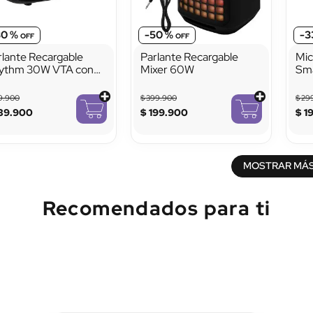
30 %
-
50 %
-
3
rlante Recargable
Parlante Recargable
Mic
ythm 30W VTA con
Mixer 60W
Sma
uetooth Luces LED y
Im
dio FM
9
.
900
$
399
.
900
$
29
39
.
900
$
199
.
900
$
1
MOSTRAR MÁ
Recomendados para ti