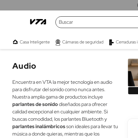
Buscar
TÉRMINOS MÁS BUSCADOS
Audio
Casa Inteligente
Cámaras de seguridad
Cerraduras 
1
.
cámaras
2
.
parlante
Audio
3
.
kwaly
4
.
interruptor
Encuentra en VTA la mejor tecnología en audio
5
.
camara
para disfrutar del sonido como nunca antes.
Nuestra amplia gama de productos incluye
6
.
micrófono
parlantes de sonido
diseñados para ofrecer
7
.
proyector
calidad excepcional en cualquier ambiente. Si
buscas comodidad, los parlantes Bluetooth y
8
.
bombillo
parlantes inalámbricos
son ideales para llevar tu
9
.
barra sonido
música a donde quieras, mientras que los