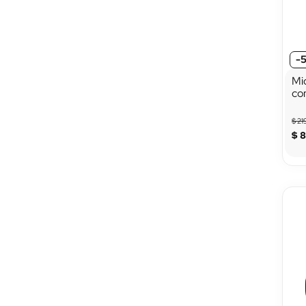
-
Mi
co
$
21
$