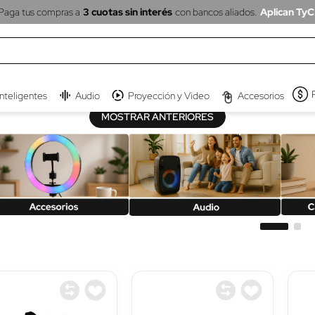
Paga tus compras a
3 cuotas sin interés
con bancos aliados.
Aplican TyC
inteligentes
Audio
Proyección y Video
Accesorios
MOSTRAR ANTERIORES