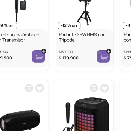
59 %
-
13 %
-
4
crófono Inalámbrico
Parlante 25W RMS con
Par
n Transmisor
Trípode
con
Lu
9
.
900
$
159
.
900
$
14
89
.
900
$
139
.
900
$
7