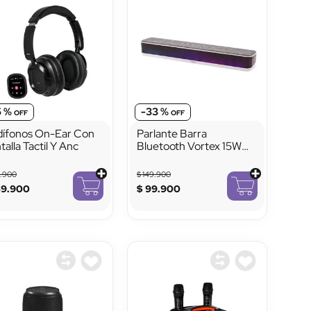
5 %
-
33 %
ífonos On-Ear Con
Parlante Barra
talla Tactil Y Anc
Bluetooth Vortex 15W
VTA con Luces LED y
USB
9
.
900
$
149
.
900
69
.
900
$
99
.
900