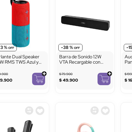
23 %
-
38 %
-
1
rlante Dual Speaker
Barra de Sonido 12W
Aud
W RMS TWS Azul y
VTA Recargable con
Pan
jo
Bluetooth y Radio FM
9
.
900
$
79
.
900
$
19
99
.
900
$
49
.
900
$
1