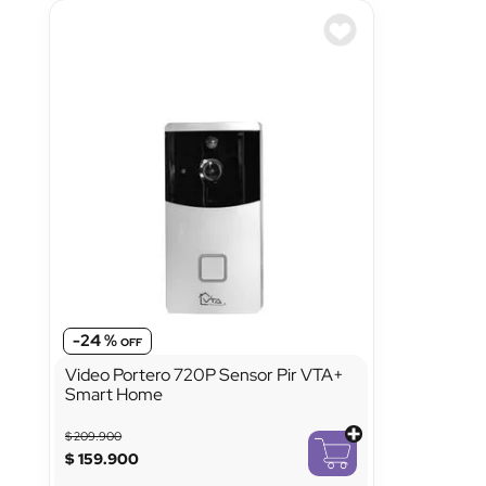
-
24 %
Video Portero 720P Sensor Pir VTA+
Smart Home
$
209
.
900
$
159
.
900