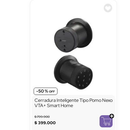
-
50 %
Cerradura Inteligente Tipo Pomo Nexo
VTA+ Smart Home
$
799
.
900
$
399
.
000