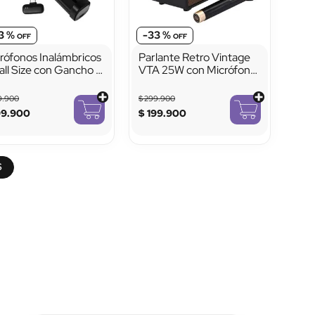
3 %
-
33 %
rófonos Inalámbricos
Parlante Retro Vintage
ll Size con Gancho e
VTA 25W con Micrófono
anes
Inalámbrico
9
.
900
$
299
.
900
99
.
900
$
199
.
900
S