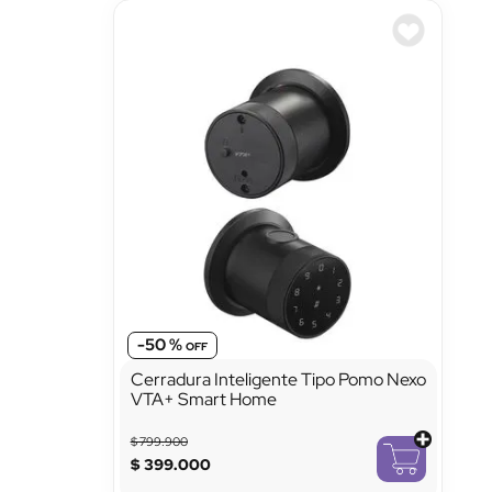
-
50 %
Cerradura Inteligente Tipo Pomo Nexo
VTA+ Smart Home
$
799
.
900
$
399
.
000