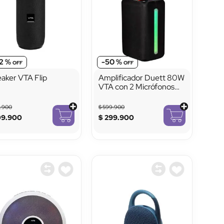
2 %
-
50 %
aker VTA Flip
Amplificador Duett 80W
VTA con 2 Micrófonos
Inalámbricos y Luces
LED
9
.
900
$
599
.
900
09
.
900
$
299
.
900