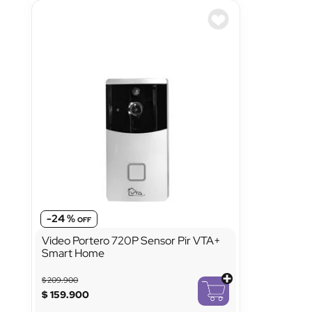
-
24 %
Video Portero 720P Sensor Pir VTA+
Smart Home
$
209
.
900
$
159
.
900