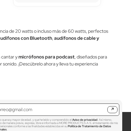
ncia de 20 watts o incluso más de 60 watts, perfectos
audífonos con Bluetooth
,
audífonos de cable y
 cantar y
micrófonos para podcast
, diseñados para
r sonido. ¡Descúbrelo ahora y lleva tu experiencia
↗
o que soy mayor de edad, y que he leído y comprendido el
Aviso de privacidad
. Así mismo,
zo de manera previa, expresa, libre e informada a MORE PRODUCTS S.A.S. el tratamiento de mis
personales conforme a las finalidades establecidas en su
Política de Tratamiento de Datos
nales
.