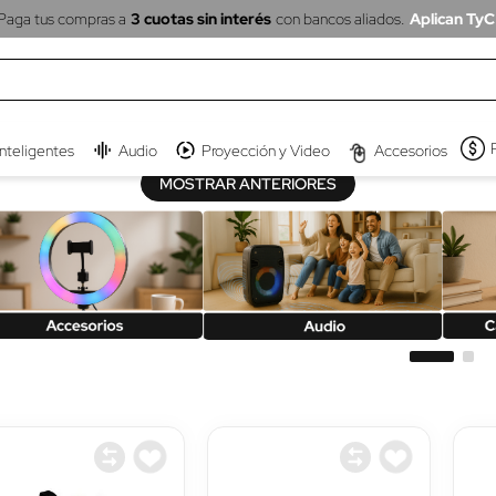
Paga tus compras a
3 cuotas sin interés
con bancos aliados.
Aplican TyC
inteligentes
Audio
Proyección y Video
Accesorios
MOSTRAR ANTERIORES