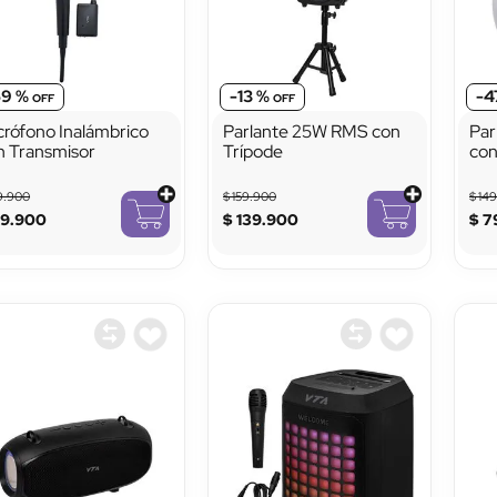
59 %
-
13 %
-
4
crófono Inalámbrico
Parlante 25W RMS con
Par
n Transmisor
Trípode
con
Lu
9
.
900
$
159
.
900
$
14
89
.
900
$
139
.
900
$
7