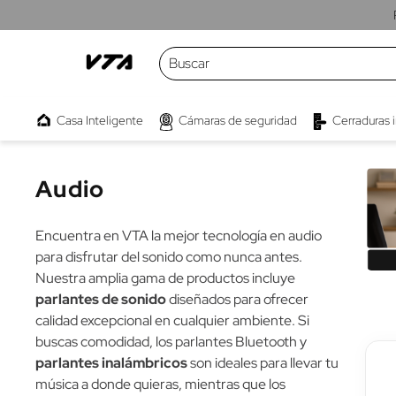
Buscar
TÉRMINOS MÁS BUSCADOS
Audio
Casa Inteligente
Cámaras de seguridad
Cerraduras 
1
.
cámaras
2
.
parlante
Audio
3
.
kwaly
4
.
interruptor
Encuentra en VTA la mejor tecnología en audio
5
.
camara
para disfrutar del sonido como nunca antes.
Nuestra amplia gama de productos incluye
6
.
proyector
parlantes de sonido
diseñados para ofrecer
7
.
bombillo
calidad excepcional en cualquier ambiente. Si
buscas comodidad, los parlantes Bluetooth y
8
.
micrófono
parlantes inalámbricos
son ideales para llevar tu
9
.
cámara exterior
música a donde quieras, mientras que los