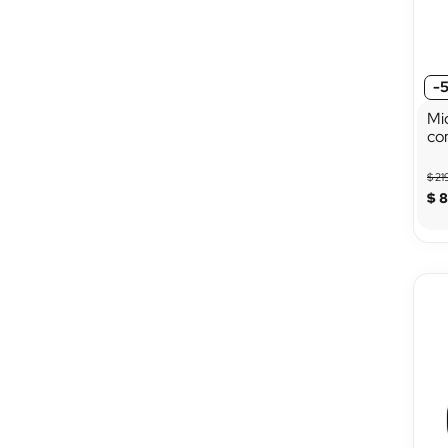
-
Mi
co
$
21
$