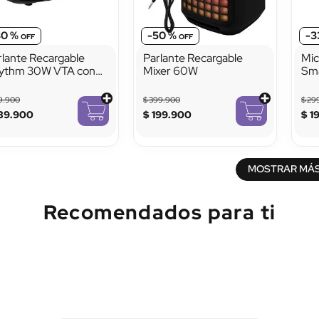
30 %
-
50 %
-
3
rlante Recargable
Parlante Recargable
Mic
ythm 30W VTA con
Mixer 60W
Sma
uetooth Luces LED y
Im
dio FM
9
.
900
$
399
.
900
$
29
39
.
900
$
199
.
900
$
1
MOSTRAR MÁ
Recomendados para ti