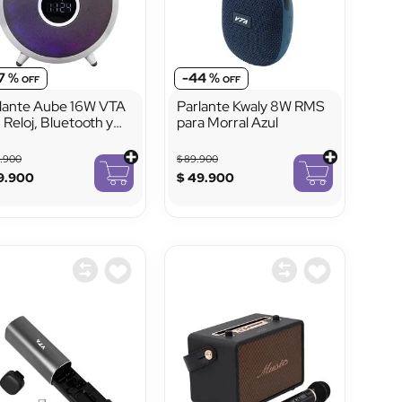
7 %
-
44 %
lante Aube 16W VTA
Parlante Kwaly 8W RMS
 Reloj, Bluetooth y
para Morral Azul
ces LED
9
.
900
$
89
.
900
9
.
900
$
49
.
900