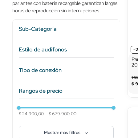
parlantes con batería recargable garantizan largas
10
.
bascula
horas de reproducción sin interrupciones.
Sub-Categoría
Parlantes y Amplificadores
Estilo de audifonos
-
Audífonos
Pa
Micrófonos y Accesorios
20
In-ear (intraurales)
Estilo de vida
Tipo de conexión
Ro
Over-ear (diadema)
Cómputo y Oficina
$
12
Air conduction (conducción por aire)
Accesorios
$
Inalámbrico con receptor
Bone conduction (conducción ósea)
Tecnología para niños
Rangos de precio
USB
USB-C
Bluetooth
$ 24.900,00
–
$ 679.900,00
Inalámbricos (Bluetooth)
Alámbricos
Mostrar más filtros