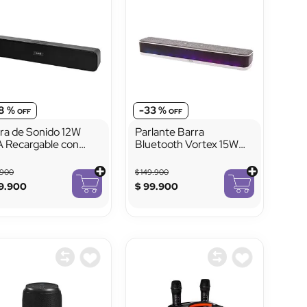
8 %
-
33 %
ra de Sonido 12W
Parlante Barra
 Recargable con
Bluetooth Vortex 15W
etooth y Radio FM
VTA con Luces LED y
USB
900
$
149
.
900
9
.
900
$
99
.
900