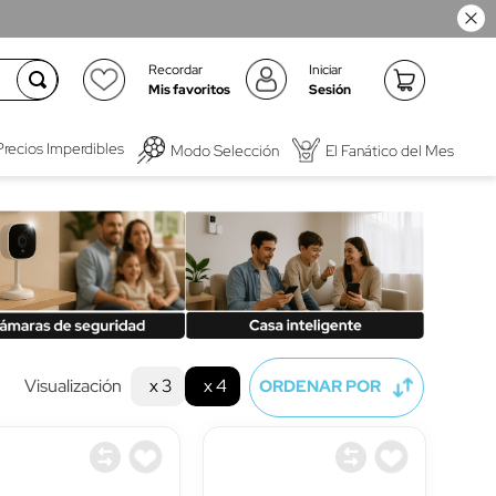
Recordar
Iniciar
Mis favoritos
Sesión
Precios Imperdibles
Modo Selección
El Fanático del Mes
Visualización
x 3
x 4
ORDENAR POR