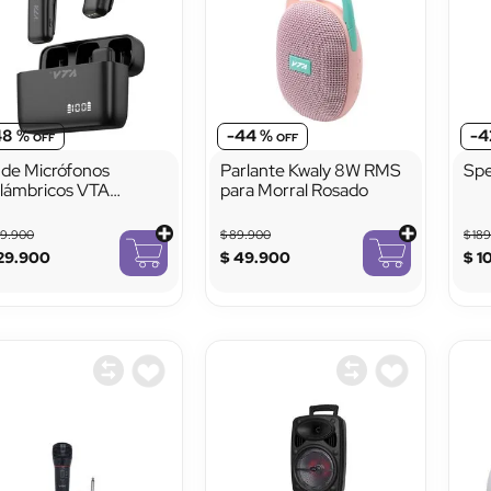
48 %
-
44 %
-
4
t de Micrófonos
Parlante Kwaly 8W RMS
Spe
alámbricos VTA
para Morral Rosado
eators
49
.
900
$
89
.
900
$
18
29
.
900
$
49
.
900
$
1