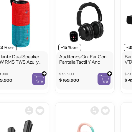
23 %
-
15 %
-
3
rlante Dual Speaker
Audífonos On-Ear Con
Bar
W RMS TWS Azul y
Pantalla Tactil Y Anc
VTA
jo
Blu
9
.
900
$
199
.
900
$
79
.
99
.
900
$
169
.
900
$
4