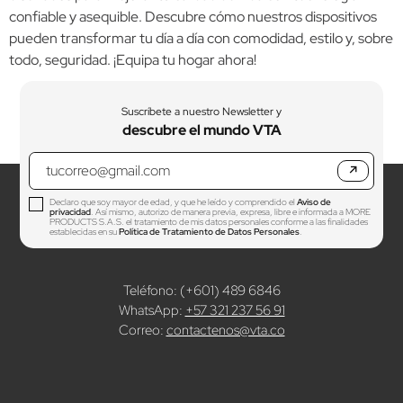
confiable y asequible. Descubre cómo nuestros dispositivos
pueden transformar tu día a día con comodidad, estilo y, sobre
todo, seguridad. ¡Equipa tu hogar ahora!
Suscríbete a nuestro Newsletter y
descubre el mundo VTA
↗
Declaro que soy mayor de edad, y que he leído y comprendido el
Aviso de
privacidad
. Así mismo, autorizo de manera previa, expresa, libre e informada a MORE
PRODUCTS S.A.S. el tratamiento de mis datos personales conforme a las finalidades
establecidas en su
Política de Tratamiento de Datos Personales
.
Teléfono: (+601) 489 6846
WhatsApp:
+57 321 237 56 91
Correo:
contactenos@vta.co