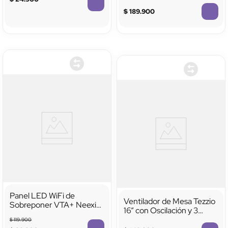
3 Velocidades, Oscilación
Silenciosa
$
189
.
900
TTTTTTTTTTTT
Panel LED WiFi de
Ventilador de Mesa Tezzio
Sobreponer VTA+ Neexi
16” con Oscilación y 3
6.5" 12W CCT
Velocidades
$
119
.
900