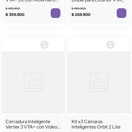
Exterior Panel Solar y
Full HD Valance
$
499
.
900
$
499
.
900
Visión Nocturna a Color
$
359
.
900
$
269
.
900
Cerradura Inteligente
Kit x3 Cámaras
Vertex 3 VTA+ con Video
Inteligentes Orbit 2 Lite