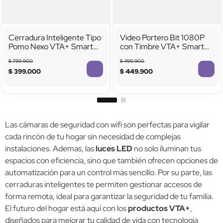
Cerradura Inteligente Tipo
Video Portero Bit 1080P
Pomo Nexo VTA+ Smart
con Timbre VTA+ Smart
Home
Home
$
799
.
900
$
499
.
900
$
399
.
000
$
449
.
900
Las cámaras de seguridad con wifi son perfectas para vigilar
cada rincón de tu hogar sin necesidad de complejas
instalaciones. Ademas, las
luces LED
no solo iluminan tus
espacios con eficiencia, sino que también ofrecen opciones de
automatización para un control más sencillo. Por su parte, las
cerraduras inteligentes te permiten gestionar accesos de
forma remota, ideal para garantizar la seguridad de tu familia.
El futuro del hogar está aquí con los
productos VTA+
,
diseñados para mejorar tu calidad de vida con tecnología