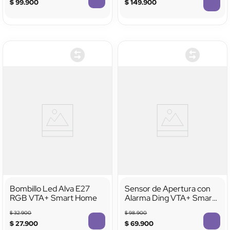
$
99
.
900
$
149
.
900
Bombillo Led Alva E27
Sensor de Apertura con
RGB VTA+ Smart Home
Alarma Ding VTA+ Smart
Home
$
32
.
900
$
98
.
900
$
27
.
900
$
69
.
900