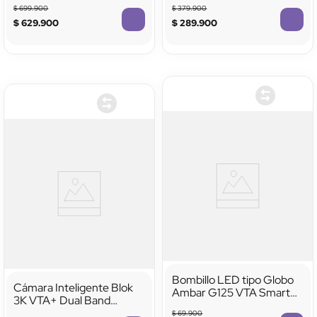
Portero
$
699
.
900
$
379
.
900
$
629
.
900
$
289
.
900
Bombillo LED tipo Globo
Cámara Inteligente Blok
Ambar G125 VTA Smart
3K VTA+ Dual Band
Home
Movimiento Interior con
$
69
.
900