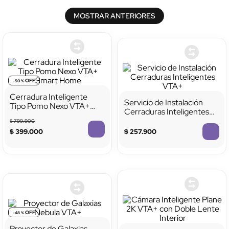
MOSTRAR ANTERIORES
-
50 %
Cerradura Inteligente
Servicio de Instalación
Tipo Pomo Nexo VTA+
Cerraduras Inteligentes
Smart Home
VTA+
$
799
.
900
$
399
.
000
$
257
.
900
-
48 %
Proyector de Galaxias