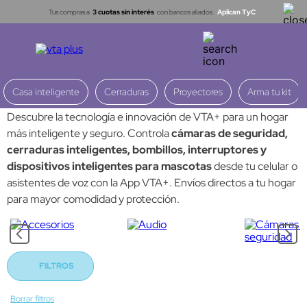
Tus compras a
3 cuotas sin interés
con bancos aliados.
Aplican TyC
Casa Inteligente
Casa inteligente
Cerraduras
Proyectores
Arma tu kit
Descubre la tecnología e innovación de VTA+ para un hogar
más inteligente y seguro. Controla
cámaras de seguridad,
cerraduras inteligentes, bombillos, interruptores y
dispositivos inteligentes para mascotas
desde tu celular o
asistentes de voz con la App VTA+. Envíos directos a tu hogar
para mayor comodidad y protección.
FILTROS