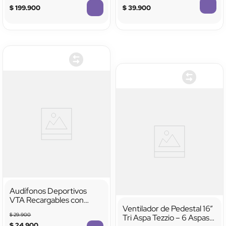
Zoom y Visión Nocturna
$
199
.
900
$
39
.
900
Audífonos Deportivos
VTA Recargables con
Ventilador de Pedestal 16”
Bluetooth
$
29
.
900
Tri Aspa Tezzio – 6 Aspas,
$
24
.
900