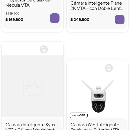
Cámara Inteligente Plane
Nebula VTA+
2K VTA+ con Doble Lente
Interior
$
329
.
900
$
169
.
900
$
249
.
900
-
46 %
Cámara Inteligente Kynx
Cámara WiFi Inteligente
VTA+ 2K con Movimiento
Doble para Exterior VTA+