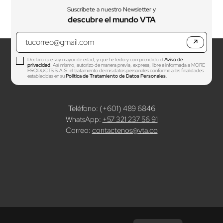
Suscríbete a nuestro Newsletter y
descubre el mundo VTA
↗
Declaro que soy mayor de edad, y que he leído y comprendido el
Aviso de
privacidad
. Así mismo, autorizo de manera previa, expresa, libre e informada a MORE
PRODUCTS S.A.S. el tratamiento de mis datos personales conforme a las finalidades
establecidas en su
Política de Tratamiento de Datos Personales
.
Teléfono: (+601) 489 6846
WhatsApp:
+57 321 237 56 91
Correo:
contactenos@vta.co