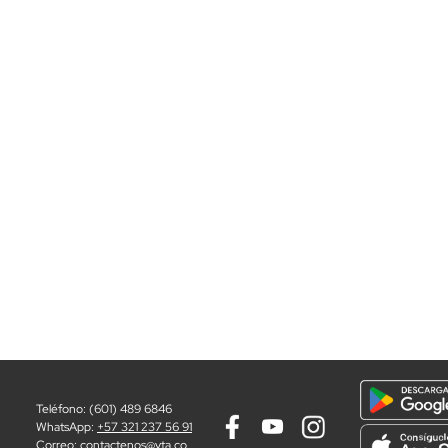
Teléfono: (601) 489 6846
WhatsApp:
+57 321 237 56 91
Correo:
contactenos@vta.co