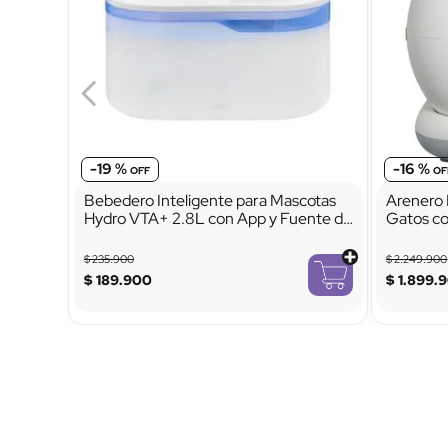
-
19 %
-
16 %
Bebedero Inteligente para Mascotas
Arenero 
Hydro VTA+ 2.8L con App y Fuente de
Gatos co
Agua Automática
Control 
$
235
.
900
$
2
.
249
.
900
$
189
.
900
$
1
.
899
.
9