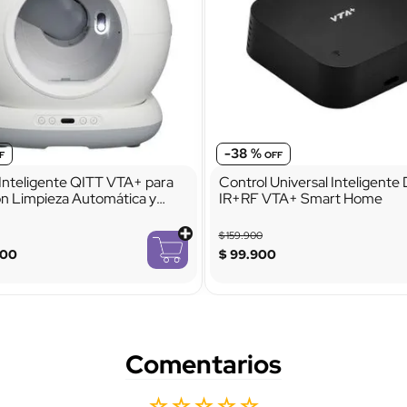
-
38 %
Inteligente QITT VTA+ para
Control Universal Inteligent
n Limpieza Automática y
IR+RF VTA+ Smart Home
por App
$
159
.
900
00
$
99
.
900
Comentarios
☆
☆
☆
☆
☆