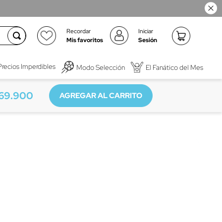
Recordar
Iniciar
Mis favoritos
Sesión
Precios Imperdibles
Modo Selección
El Fanático del Mes
69
.
900