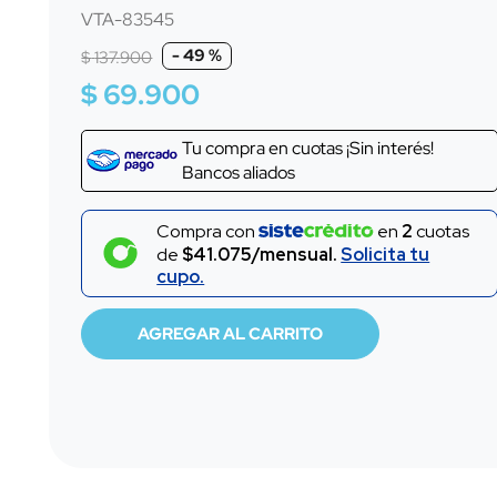
10
.
sensor
VTA-83545
-
49 %
$
137
.
900
$
69
.
900
Tu compra en
cuotas ¡Sin interés!
Bancos aliados
Compra con
en
2
cuotas
de
$41.075/mensual.
Solicita tu
cupo.