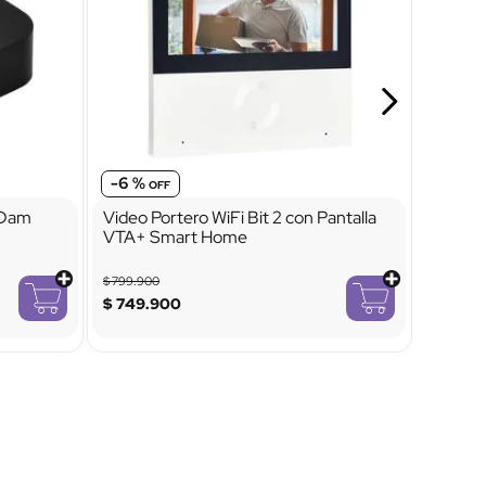
-
6 %
e Dam
Video Portero WiFi Bit 2 con Pantalla
VTA+ Smart Home
$
799
.
900
$
749
.
900