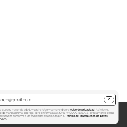
↗
o que soy mayor de edad, y que he leído y comprendido el
Aviso de privacidad
. Así mismo,
zo de manera previa, expresa, libre e informada a MORE PRODUCTS S.A.S. el tratamiento de mis
personales conforme a las finalidades establecidas en su
Política de Tratamiento de Datos
nales
.