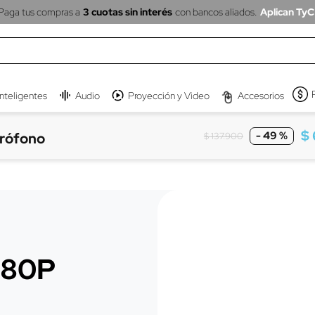
Paga tus compras a
3 cuotas sin interés
con bancos aliados.
Aplican TyC
inteligentes
Audio
Proyección y Video
Accesorios
$
-
49 %
rófono
$
137
.
900
080P