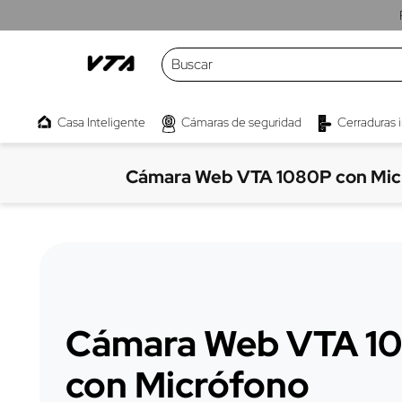
Buscar
TÉRMINOS MÁS BUSCADOS
Casa Inteligente
Cámaras de seguridad
Cerraduras 
1
.
cámaras
2
.
parlante
Cámara Web VTA 1080P con Mic
3
.
kwaly
4
.
interruptor
5
.
camara
6
.
micrófono
7
.
proyector
Cámara Web VTA 1
8
.
bombillo
con Micrófono
9
.
barra sonido