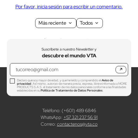
Por favor, inicia sesión para escribir un comentario.
Más reciente
Todos
Cargando comentarios…
Suscríbete a nuestro Newsletter y
descubre el mundo VTA
↗
Declaro que soy mayor de edad, y que he leído y comprendido el
Aviso de
privacidad
. Así mismo, autorizo de manera previa, expresa, libre e informada a MORE
PRODUCTS S.A.S. el tratamiento de mis datos personales conforme a las finalidades
establecidas en su
Política de Tratamiento de Datos Personales
.
Teléfono: (+601) 489 6846
WhatsApp:
+57 321 237 56 91
Correo:
contactenos@vta.co