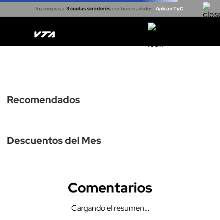
Tus compras a
3 cuotas sin interés
con bancos aliados.
Aplican TyC
Casa inteligente
Cerraduras
Proyectores
Arma tu kit
Recomendados
Descuentos del Mes
Comentarios
Cargando el resumen…