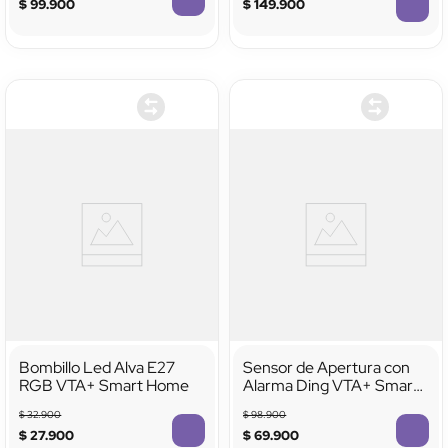
$
99
.
900
$
149
.
900
Bombillo Led Alva E27
Sensor de Apertura con
RGB VTA+ Smart Home
Alarma Ding VTA+ Smart
Home
$
32
.
900
$
98
.
900
$
27
.
900
$
69
.
900