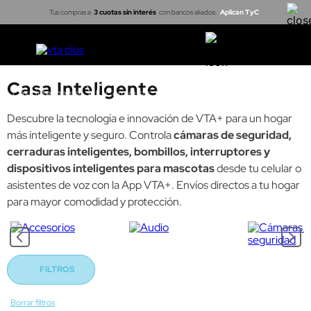
Tus compras a
3 cuotas sin interés
con bancos aliados.
Aplican TyC
Casa Inteligente
Casa inteligente
Cerraduras
Proyectores
Arma tu kit
Descubre la tecnología e innovación de VTA+ para un hogar
más inteligente y seguro. Controla
cámaras de seguridad,
cerraduras inteligentes, bombillos, interruptores y
dispositivos inteligentes para mascotas
desde tu celular o
asistentes de voz con la App VTA+. Envíos directos a tu hogar
para mayor comodidad y protección.
FILTROS