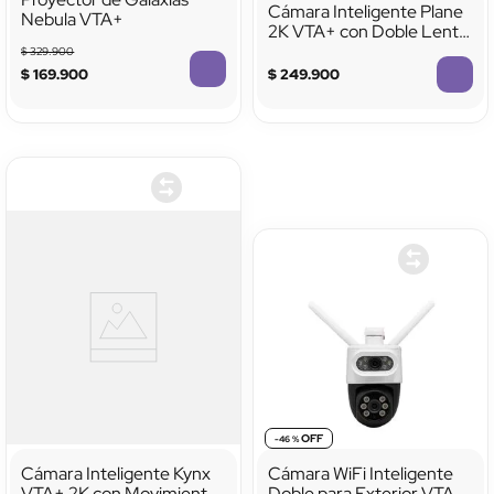
Cámara Inteligente Plane
Nebula VTA+
2K VTA+ con Doble Lente
Interior
$
329
.
900
$
169
.
900
$
249
.
900
-
46 %
Cámara Inteligente Kynx
Cámara WiFi Inteligente
VTA+ 2K con Movimiento
Doble para Exterior VTA+