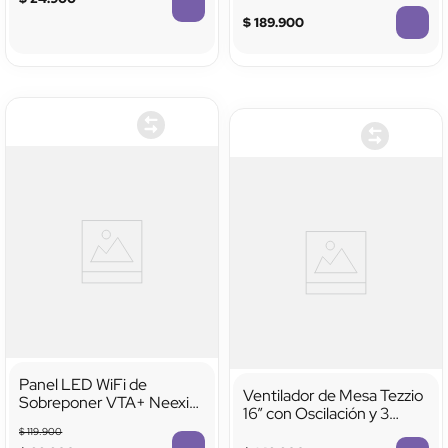
3 Velocidades, Oscilación
Silenciosa
$
189
.
900
TTTTTTTTTTTT
Panel LED WiFi de
Ventilador de Mesa Tezzio
Sobreponer VTA+ Neexi
16” con Oscilación y 3
6.5" 12W CCT
Velocidades
$
119
.
900