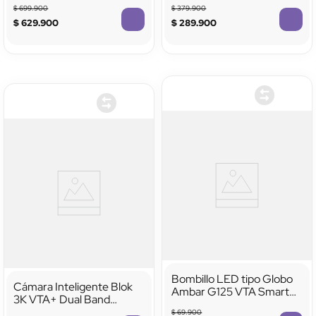
Portero
$
699
.
900
$
379
.
900
$
629
.
900
$
289
.
900
Bombillo LED tipo Globo
Cámara Inteligente Blok
Ambar G125 VTA Smart
3K VTA+ Dual Band
Home
Movimiento Interior con
$
69
.
900