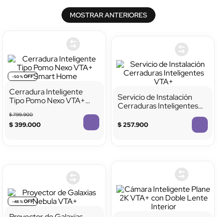
MOSTRAR ANTERIORES
-
50 %
Cerradura Inteligente
Servicio de Instalación
Tipo Pomo Nexo VTA+
Cerraduras Inteligentes
Smart Home
VTA+
$
799
.
900
$
399
.
000
$
257
.
900
-
48 %
Proyector de Galaxias