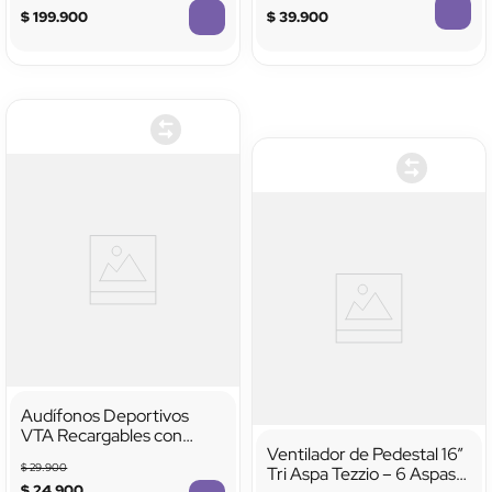
Zoom y Visión Nocturna
$
199
.
900
$
39
.
900
Audífonos Deportivos
VTA Recargables con
Ventilador de Pedestal 16”
Bluetooth
$
29
.
900
Tri Aspa Tezzio – 6 Aspas,
$
24
.
900