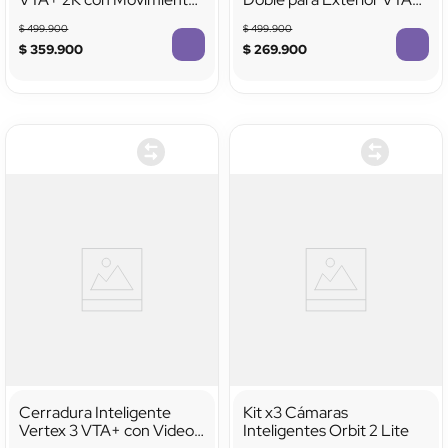
Exterior Panel Solar y
Full HD Valance
$
499
.
900
$
499
.
900
Visión Nocturna a Color
$
359
.
900
$
269
.
900
Cerradura Inteligente
Kit x3 Cámaras
Vertex 3 VTA+ con Video
Inteligentes Orbit 2 Lite