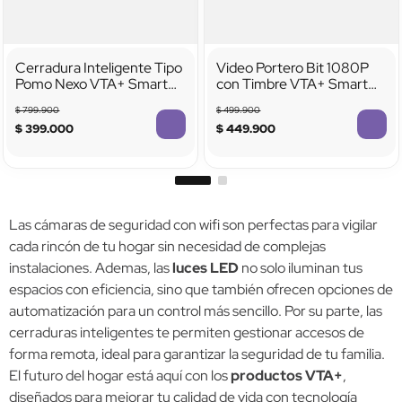
Cerradura Inteligente Tipo
Video Portero Bit 1080P
Pomo Nexo VTA+ Smart
con Timbre VTA+ Smart
Home
Home
$
799
.
900
$
499
.
900
$
399
.
000
$
449
.
900
Las cámaras de seguridad con wifi son perfectas para vigilar
cada rincón de tu hogar sin necesidad de complejas
instalaciones. Ademas, las
luces LED
no solo iluminan tus
espacios con eficiencia, sino que también ofrecen opciones de
automatización para un control más sencillo. Por su parte, las
cerraduras inteligentes te permiten gestionar accesos de
forma remota, ideal para garantizar la seguridad de tu familia.
El futuro del hogar está aquí con los
productos VTA+
,
diseñados para mejorar tu calidad de vida con tecnología