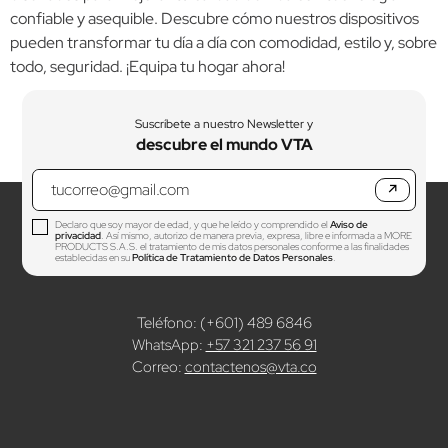
confiable y asequible. Descubre cómo nuestros dispositivos
pueden transformar tu día a día con comodidad, estilo y, sobre
todo, seguridad. ¡Equipa tu hogar ahora!
Suscríbete a nuestro Newsletter y
descubre el mundo VTA
↗
Declaro que soy mayor de edad, y que he leído y comprendido el
Aviso de
privacidad
. Así mismo, autorizo de manera previa, expresa, libre e informada a MORE
PRODUCTS S.A.S. el tratamiento de mis datos personales conforme a las finalidades
establecidas en su
Política de Tratamiento de Datos Personales
.
Teléfono: (+601) 489 6846
WhatsApp:
+57 321 237 56 91
Correo:
contactenos@vta.co