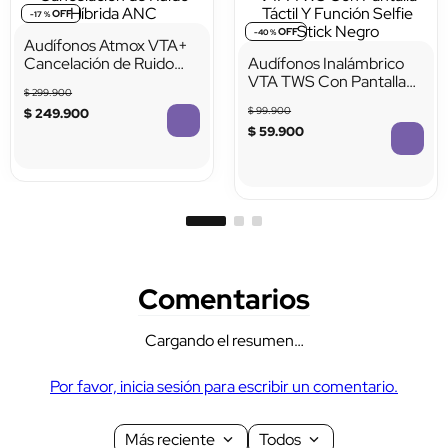
Descuentos del Mes
Audífonos Atmox VTA+
Audífonos Inalámbrico
Cancelación de Ruido
VTA TWS Con Pantalla
Híbrida ANC
Táctil Y Función Selfie
$
299
.
900
$
99
.
900
Stick Negro
$
249
.
900
$
59
.
900
TTTTTTTTTTTT
TTTTTTTTTTTT