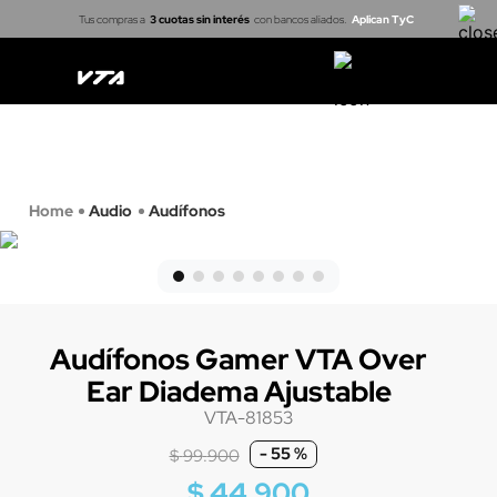
Tus compras a
3 cuotas sin interés
con bancos aliados.
Aplican TyC
Casa inteligente
Cerraduras
Proyectores
Arma tu kit
Audio
Audífonos
Audífonos Gamer VTA Over
Ear Diadema Ajustable
VTA-81853
-
55 %
$
99
.
900
$
44
.
900