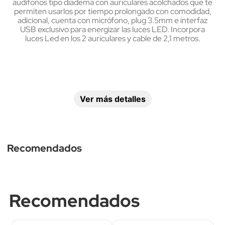
audífonos tipo diadema con auriculares acolchados que te
permiten usarlos por tiempo prolongado con comodidad,
adicional, cuenta con micrófono, plug 3.5mm e interfaz
USB exclusivo para energizar las luces LED. Incorpora
luces Led en los 2 auriculares y cable de 2,1 metros.
Ver más detalles
Estilo de audifonos
Bluetooth
Recomendados
Over-ear 
No
(diadema)
Recomendados