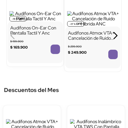
Tipo de conexión
Con micrófono
Alámbricos
Sí
Audífonos On-Ear Con
Audífonos Atmox VTA+
Pantalla Tactil Y Anc
Cancelación de Ruido
Híbrida ANC
$
199
.
900
$
299
.
900
$
169
.
900
$
249
.
900
TTTTTTTTTTTT
TTTTTTTTTTTT