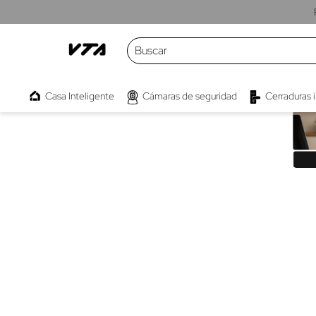
Buscar
TÉRMINOS MÁS BUSCADOS
Casa Inteligente
Cámaras de seguridad
Cerraduras 
1
.
cámaras
2
.
parlante
3
.
kwaly
4
.
interruptor
5
.
camara
6
.
micrófono
7
.
proyector
8
.
bombillo
9
.
barra sonido