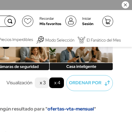
Recordar
Iniciar
Mis favoritos
Sesión
Precios Imperdibles
Modo Selección
El Fanático del Mes
Visualización
x 3
x 4
ORDENAR POR
ngún resultado para "
ofertas-vta-mensual
"