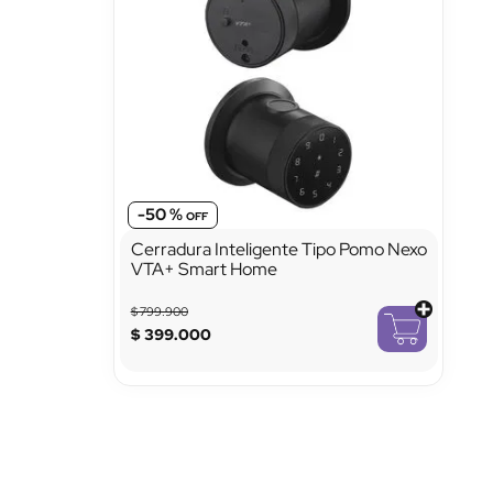
-
50 %
Cerradura Inteligente Tipo Pomo Nexo
VTA+ Smart Home
$
799
.
900
$
399
.
000