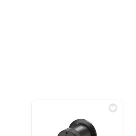
10
.
sensor