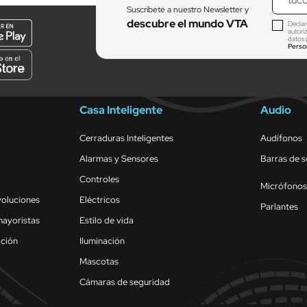
Suscríbete a nuestro Newsletter y
descubre el mundo VTA
Declar
autori
datos 
Perso
Casa Inteligente
Audio
Cerraduras Inteligentes
Audífonos
Alarmas y Sensores
Barras de 
Controles
Micrófonos
voluciones
Eléctricos
Parlantes
mayoristas
Estilo de vida
ación
Iluminación
Mascotas
Cámaras de seguridad