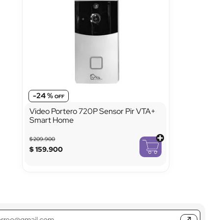
-
24 %
Video Portero 720P Sensor Pir VTA+
Smart Home
$
209
.
900
$
159
.
900
↗