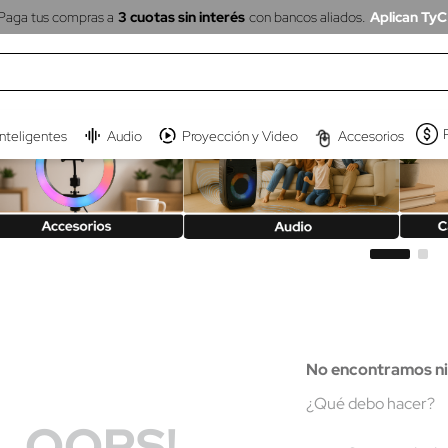
Paga tus compras a
3 cuotas sin interés
con bancos aliados.
Aplican TyC
inteligentes
Audio
Proyección y Video
Accesorios
No encontramos ni
¿Qué debo hacer?
OOPS!