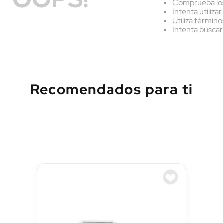
Comprueba los
Intenta utiliza
Utiliza términ
Intenta buscar
Recomendados para ti