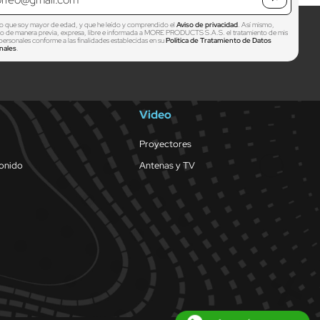
o que soy mayor de edad, y que he leído y comprendido el
Aviso de privacidad
. Así mismo,
zo de manera previa, expresa, libre e informada a MORE PRODUCTS S.A.S. el tratamiento de mis
personales conforme a las finalidades establecidas en su
Política de Tratamiento de Datos
nales
.
Video
Proyectores
sonido
Antenas y TV